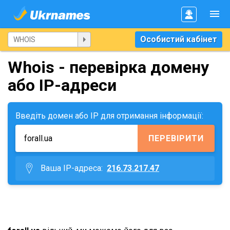
Особистий кабінет
Whois - перевірка домену
або IP-адреси
Введіть домен або IP для отримання інформації:
ПЕРЕВІРИТИ
Ваша IP-адреса:
216.73.217.47