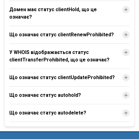
Домен має статус clientHold, що це
означає?
Що означає статус clientRenewProhibited?
У WHOIS відображається статус
clientTransferProhibited, що це означає?
Що означає статус clientUpdateProhibited?
Що означає статус autohold?
Що означає статус autodelete?