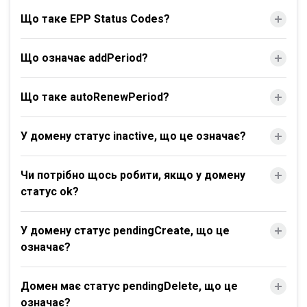
Що таке EPP Status Codes?
Що означає addPeriod?
Що таке autoRenewPeriod?
У домену статус inactive, що це означає?
Чи потрібно щось робити, якщо у домену
статус ok?
У домену статус pendingCreate, що це
означає?
Домен має статус pendingDelete, що це
означає?