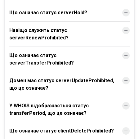
Що означає статус serverHold?
Навіщо служить статус
serverRenewProhibited?
Що означає статус
serverTransferProhibited?
Домен має статус serverUpdateProhibited,
що це означає?
У WHOIS відображається статус
transferPeriod, що це означає?
Що означає статус clientDeleteProhibited?