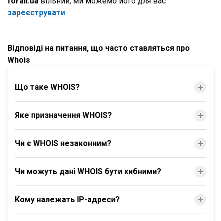
forall.ua
вільний, ми можемо його для вас
зареєструвати
Відповіді на питання, що часто ставляться про
Whois
Що таке WHOIS?
Яке призначення WHOIS?
Чи є WHOIS незаконним?
Чи можуть дані WHOIS бути хибними?
Кому належать IP-адреси?