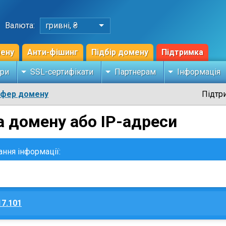
Валюта:
гривні, ₴
мену
Анти-фішинг
Підбір домену
Підтримка
ри
SSL-сертифікати
Партнерам
Інформація
сфер домену
Підтр
а домену або IP-адреси
ання інформації:
17.101