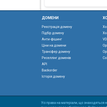
ДОМЕНИ
Х
Реєстрація домену
Хо
Підбір домену
Хо
Анти-фішинг
VD
Ціни на домени
Ор
Трансфер домену
Ор
Реселлінг доменів
Co
API
Backorder
Історія домену
Усі права на матеріали, що знаходяться н