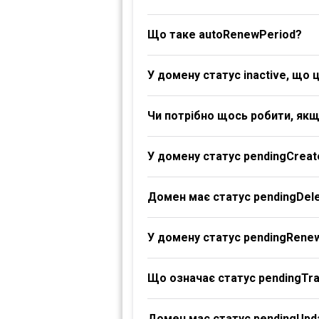
Що таке autoRenewPeriod?
У домену статус inactive, що 
Чи потрібно щось робити, якщ
У домену статус pendingCreat
Домен має статус pendingDele
У домену статус pendingRene
Що означає статус pendingTr
Домен має статус pendingUpd