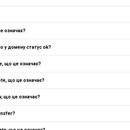
це означає?
о у домену статус ok?
e, що це означає?
te, що це означає?
w, що це означає?
ansfer?
ate, що це означає?