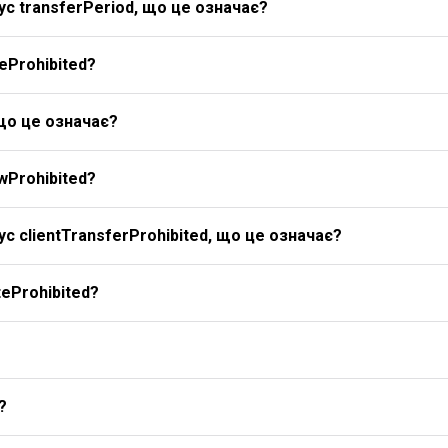
с transferPeriod, що це означає?
eProhibited?
 що це означає?
wProhibited?
с clientTransferProhibited, що це означає?
eProhibited?
?