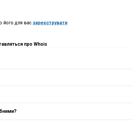
о його для вас
зареєструвати
ставляться про Whois
ибними?