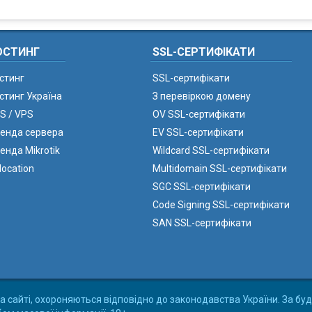
ОСТИНГ
SSL-СЕРТИФІКАТИ
стинг
SSL-сертифікати
стинг Україна
З перевіркою домену
S / VPS
OV SSL-сертифікати
енда сервера
EV SSL-сертифікати
енда Mikrotik
Wildcard SSL-сертифікати
location
Multidomain SSL-сертифікати
SGC SSL-сертифікати
Code Signing SSL-сертифікати
SAN SSL-сертифікати
а сайті, охороняються відповідно до законодавства України. За буд