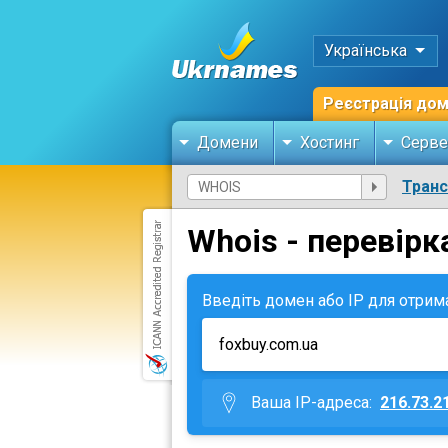
Українська
Реєстрація до
Домени
Хостинг
Серве
Тран
Whois - перевірк
Введіть домен або IP для отрим
Ваша IP-адреса:
216.73.2