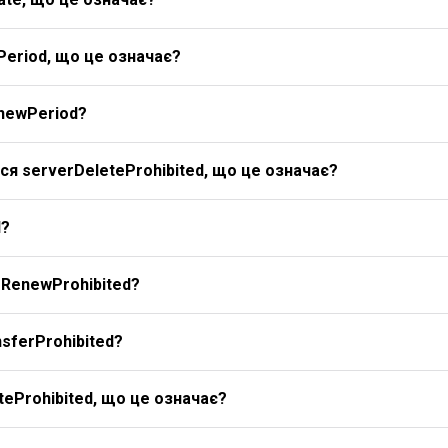
Period, що це означає?
newPeriod?
я serverDeleteProhibited, що це означає?
d?
rRenewProhibited?
sferProhibited?
eProhibited, що це означає?