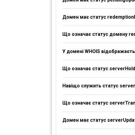
Домен має статус redemption
Що означає статус домену re
У домені WHOIS відображаєтьс
Що означає статус serverHol
Навіщо служить статус serve
Що означає статус serverTran
Домен має статус serverUpdat