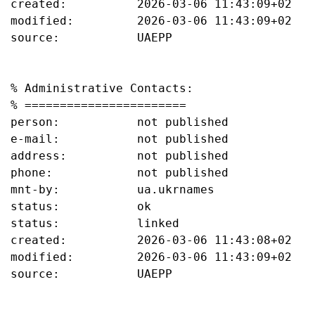
created:          2026-03-06 11:43:09+02

modified:         2026-03-06 11:43:09+02

source:           UAEPP

% Administrative Contacts:

% =======================

person:           not published

e-mail:           not published

address:          not published

phone:            not published

mnt-by:           ua.ukrnames

status:           ok

status:           linked

created:          2026-03-06 11:43:08+02

modified:         2026-03-06 11:43:09+02

source:           UAEPP
