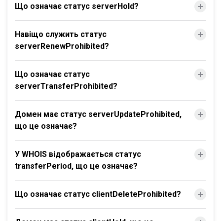
Що означає статус serverHold?
Навіщо служить статус
serverRenewProhibited?
Що означає статус
serverTransferProhibited?
Домен має статус serverUpdateProhibited,
що це означає?
У WHOIS відображається статус
transferPeriod, що це означає?
Що означає статус clientDeleteProhibited?