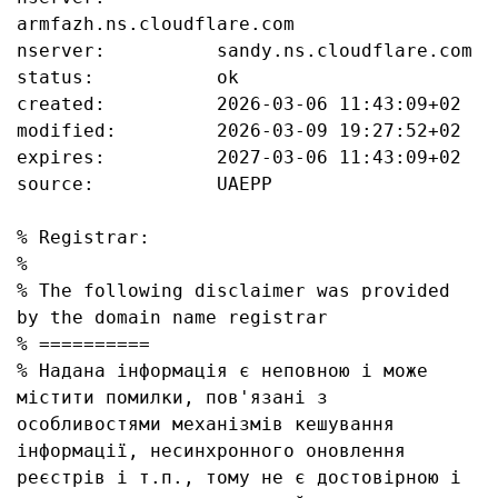
armfazh.ns.cloudflare.com

nserver:          sandy.ns.cloudflare.com

status:           ok

created:          2026-03-06 11:43:09+02

modified:         2026-03-09 19:27:52+02

expires:          2027-03-06 11:43:09+02

source:           UAEPP

% Registrar:

%

% The following disclaimer was provided 
by the domain name registrar

% ==========

% Надана інформація є неповною і може 
містити помилки, пов'язані з 
особливостями механізмів кешування 
інформації, несинхронного оновлення 
реєстрів і т.п., тому не є достовірною і 