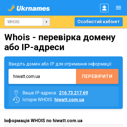
Особистий кабінет
Whois - перевірка домену
або IP-адреси
Введіть домен або IP для отримання інформації:
ПЕРЕВІРИТИ
Ваша IP-адреса:
216.73.217.69
Історія WHOIS
hiwatt.com.ua
Інформація WHOIS по hiwatt.com.ua