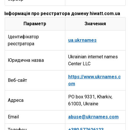
Інформація про реєстратора домену hiwatt.com.ua
Параметр
Значення
Ідентифікатор
ua.ukrnames
реєстратора
Ukrainian internet names
Юридична назва
Center LLC
https://www.ukrnames.c
Веб-сайт
om
PO box 9331, Kharkiv,
Адреса
61003, Ukraine
Email
abuse@ukrnames.com
Телефон
+380.577626123