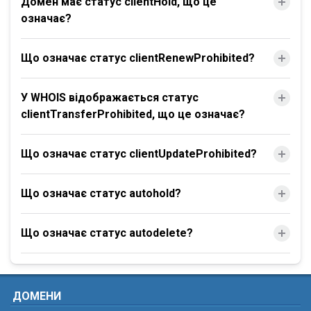
Домен має статус clientHold, що це
означає?
Що означає статус clientRenewProhibited?
У WHOIS відображається статус
clientTransferProhibited, що це означає?
Що означає статус clientUpdateProhibited?
Що означає статус autohold?
Що означає статус autodelete?
ДОМЕНИ