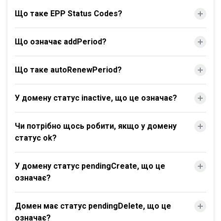
Що таке EPP Status Codes?
Що означає addPeriod?
Що таке autoRenewPeriod?
У домену статус inactive, що це означає?
Чи потрібно щось робити, якщо у домену
статус ok?
У домену статус pendingCreate, що це
означає?
Домен має статус pendingDelete, що це
означає?