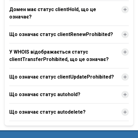
Домен має статус clientHold, що це
означає?
Що означає статус clientRenewProhibited?
У WHOIS відображається статус
clientTransferProhibited, що це означає?
Що означає статус clientUpdateProhibited?
Що означає статус autohold?
Що означає статус autodelete?