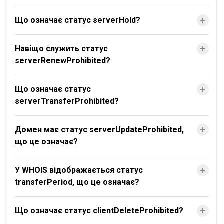
Що означає статус serverHold?
Навіщо служить статус
serverRenewProhibited?
Що означає статус
serverTransferProhibited?
Домен має статус serverUpdateProhibited,
що це означає?
У WHOIS відображається статус
transferPeriod, що це означає?
Що означає статус clientDeleteProhibited?