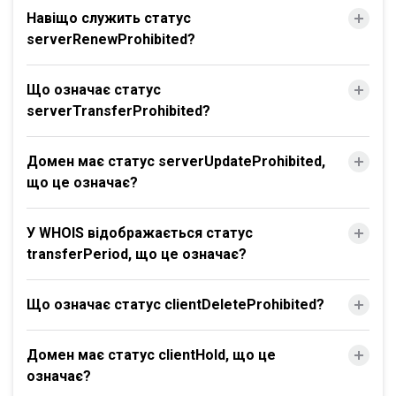
Навіщо служить статус
serverRenewProhibited?
Що означає статус
serverTransferProhibited?
Домен має статус serverUpdateProhibited,
що це означає?
У WHOIS відображається статус
transferPeriod, що це означає?
Що означає статус clientDeleteProhibited?
Домен має статус clientHold, що це
означає?