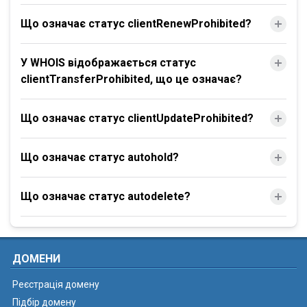
Що означає статус clientRenewProhibited?
У WHOIS відображається статус
clientTransferProhibited, що це означає?
Що означає статус clientUpdateProhibited?
Що означає статус autohold?
Що означає статус autodelete?
ДОМЕНИ
Реєстрація домену
Підбір домену