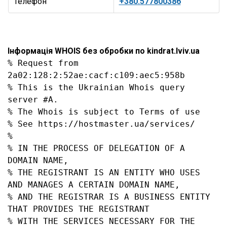
Телефон
+380.577800386
Інформація WHOIS без обробки по kindrat.lviv.ua
% Request from 
2a02:128:2:52ae:cacf:c109:aec5:958b

% This is the Ukrainian Whois query 
server #A.

% The Whois is subject to Terms of use

% See https://hostmaster.ua/services/

%

% IN THE PROCESS OF DELEGATION OF A 
DOMAIN NAME,

% THE REGISTRANT IS AN ENTITY WHO USES 
AND MANAGES A CERTAIN DOMAIN NAME,

% AND THE REGISTRAR IS A BUSINESS ENTITY 
THAT PROVIDES THE REGISTRANT

% WITH THE SERVICES NECESSARY FOR THE 