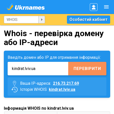
Особистий кабінет
Whois - перевірка домену
або IP-адреси
Введіть домен або IP для отримання інформації:
ПЕРЕВІРИТИ
Ваша IP-адреса:
216.73.217.69
Історія WHOIS
kindrat.lviv.ua
Інформація WHOIS по kindrat.lviv.ua