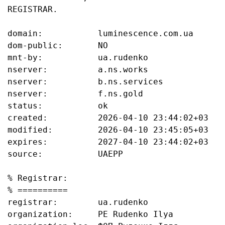
REGISTRAR.

domain:           luminescence.com.ua

dom-public:       NO

mnt-by:           ua.rudenko

nserver:          a.ns.works

nserver:          b.ns.services

nserver:          f.ns.gold

status:           ok

created:          2026-04-10 23:44:02+03

modified:         2026-04-10 23:45:05+03

expires:          2027-04-10 23:44:02+03

source:           UAEPP

% Registrar:

% ==========

registrar:        ua.rudenko

organization:     PE Rudenko Ilya
