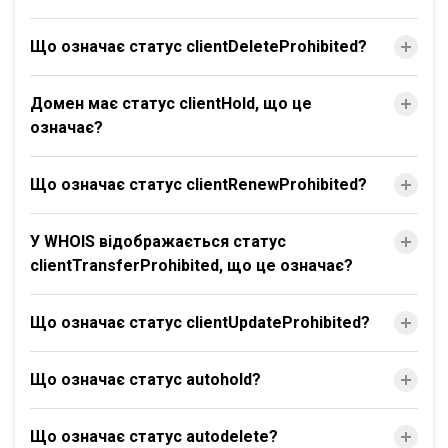
Що означає статус clientDeleteProhibited?
Домен має статус clientHold, що це
означає?
Що означає статус clientRenewProhibited?
У WHOIS відображається статус
clientTransferProhibited, що це означає?
Що означає статус clientUpdateProhibited?
Що означає статус autohold?
Що означає статус autodelete?