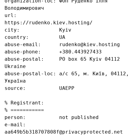
organization-loc: ФОП Руденко Ілля 
Володимирович

url:              
https://rudenko.kiev.hosting/

city:             Kyiv

country:          UA

abuse-email:      rudenko@kiev.hosting

abuse-phone:      +380.443927433

abuse-postal:     PO box 65 Kyiv 04112 
Ukraine

abuse-postal-loc: а/с 65, м. Київ, 04112, 
Україна

source:           UAEPP

% Registrant:

% ===========

person:           not published

e-mail:           
aa649b5b318707808f@privacyprotected.net
