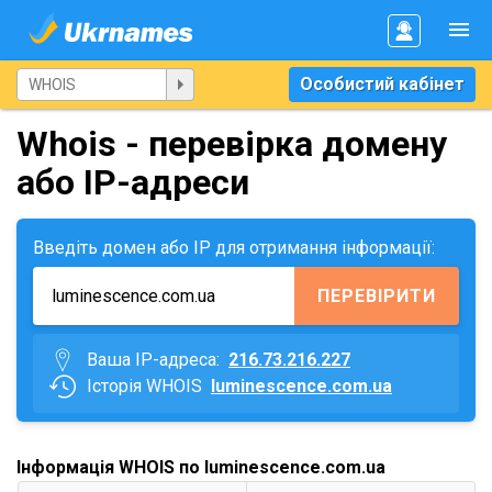
Особистий кабінет
Whois - перевірка домену
або IP-адреси
Введіть домен або IP для отримання інформації:
ПЕРЕВІРИТИ
Ваша IP-адреса:
216.73.216.227
Історія WHOIS
luminescence.com.ua
Інформація WHOIS по luminescence.com.ua