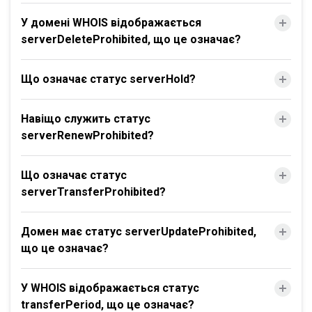
У домені WHOIS відображається
serverDeleteProhibited, що це означає?
Що означає статус serverHold?
Навіщо служить статус
serverRenewProhibited?
Що означає статус
serverTransferProhibited?
Домен має статус serverUpdateProhibited,
що це означає?
У WHOIS відображається статус
transferPeriod, що це означає?