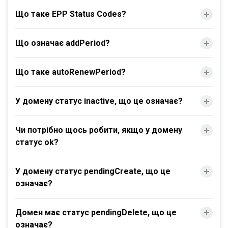
Що таке EPP Status Codes?
Що означає addPeriod?
Що таке autoRenewPeriod?
У домену статус inactive, що це означає?
Чи потрібно щось робити, якщо у домену
статус ok?
У домену статус pendingCreate, що це
означає?
Домен має статус pendingDelete, що це
означає?