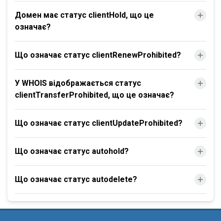
Домен має статус clientHold, що це
означає?
Що означає статус clientRenewProhibited?
У WHOIS відображається статус
clientTransferProhibited, що це означає?
Що означає статус clientUpdateProhibited?
Що означає статус autohold?
Що означає статус autodelete?