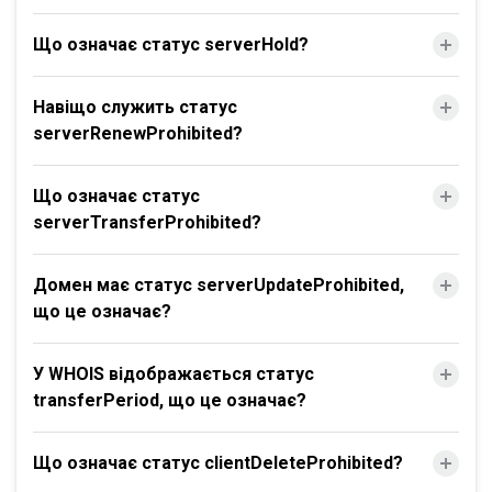
Що означає статус serverHold?
Навіщо служить статус
serverRenewProhibited?
Що означає статус
serverTransferProhibited?
Домен має статус serverUpdateProhibited,
що це означає?
У WHOIS відображається статус
transferPeriod, що це означає?
Що означає статус clientDeleteProhibited?