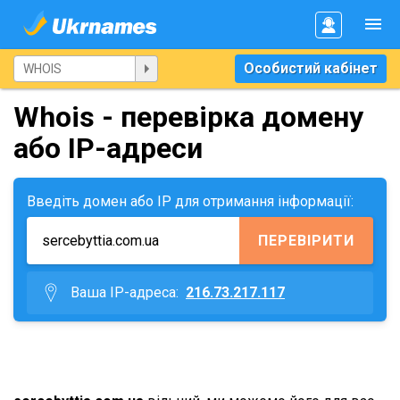
Особистий кабінет
Whois - перевірка домену
або IP-адреси
Введіть домен або IP для отримання інформації:
ПЕРЕВІРИТИ
Ваша IP-адреса:
216.73.217.117