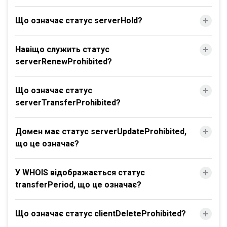
Що означає статус serverHold?
Навіщо служить статус
serverRenewProhibited?
Що означає статус
serverTransferProhibited?
Домен має статус serverUpdateProhibited,
що це означає?
У WHOIS відображається статус
transferPeriod, що це означає?
Що означає статус clientDeleteProhibited?