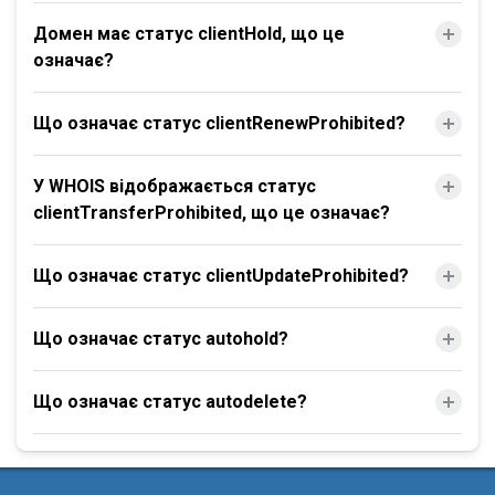
Домен має статус clientHold, що це
означає?
Що означає статус clientRenewProhibited?
У WHOIS відображається статус
clientTransferProhibited, що це означає?
Що означає статус clientUpdateProhibited?
Що означає статус autohold?
Що означає статус autodelete?