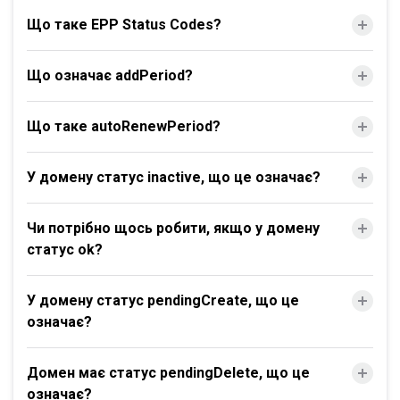
Що таке EPP Status Codes?
Що означає addPeriod?
Що таке autoRenewPeriod?
У домену статус inactive, що це означає?
Чи потрібно щось робити, якщо у домену
статус ok?
У домену статус pendingCreate, що це
означає?
Домен має статус pendingDelete, що це
означає?