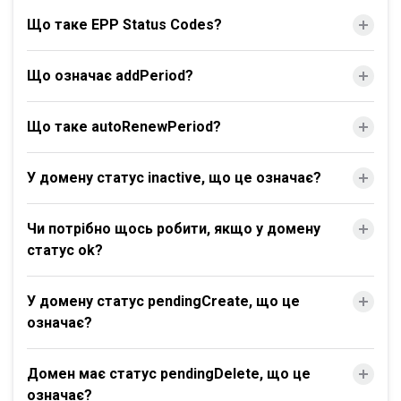
Що таке EPP Status Codes?
Що означає addPeriod?
Що таке autoRenewPeriod?
У домену статус inactive, що це означає?
Чи потрібно щось робити, якщо у домену
статус ok?
У домену статус pendingCreate, що це
означає?
Домен має статус pendingDelete, що це
означає?