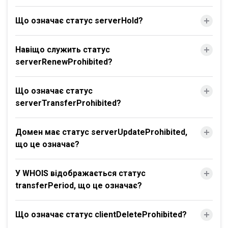
Що означає статус serverHold?
Навіщо служить статус
serverRenewProhibited?
Що означає статус
serverTransferProhibited?
Домен має статус serverUpdateProhibited,
що це означає?
У WHOIS відображається статус
transferPeriod, що це означає?
Що означає статус clientDeleteProhibited?