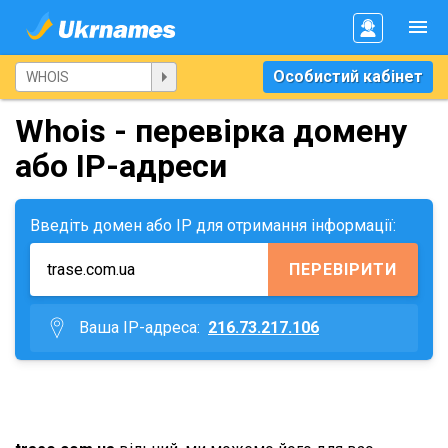
Особистий кабінет
Whois - перевірка домену
або IP-адреси
Введіть домен або IP для отримання інформації:
ПЕРЕВІРИТИ
Ваша IP-адреса:
216.73.217.106