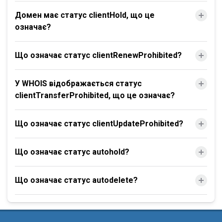
Домен має статус clientHold, що це
означає?
Що означає статус clientRenewProhibited?
У WHOIS відображається статус
clientTransferProhibited, що це означає?
Що означає статус clientUpdateProhibited?
Що означає статус autohold?
Що означає статус autodelete?