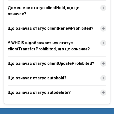
Домен має статус clientHold, що це
означає?
Що означає статус clientRenewProhibited?
У WHOIS відображається статус
clientTransferProhibited, що це означає?
Що означає статус clientUpdateProhibited?
Що означає статус autohold?
Що означає статус autodelete?