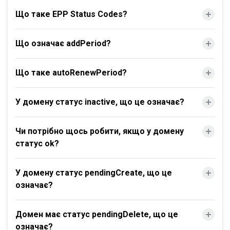
Що таке EPP Status Codes?
Що означає addPeriod?
Що таке autoRenewPeriod?
У домену статус inactive, що це означає?
Чи потрібно щось робити, якщо у домену
статус ok?
У домену статус pendingCreate, що це
означає?
Домен має статус pendingDelete, що це
означає?