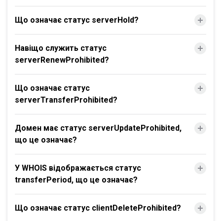
Що означає статус serverHold?
Навіщо служить статус
serverRenewProhibited?
Що означає статус
serverTransferProhibited?
Домен має статус serverUpdateProhibited,
що це означає?
У WHOIS відображається статус
transferPeriod, що це означає?
Що означає статус clientDeleteProhibited?