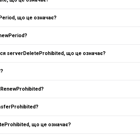
Period, що це означає?
newPeriod?
я serverDeleteProhibited, що це означає?
d?
rRenewProhibited?
sferProhibited?
eProhibited, що це означає?