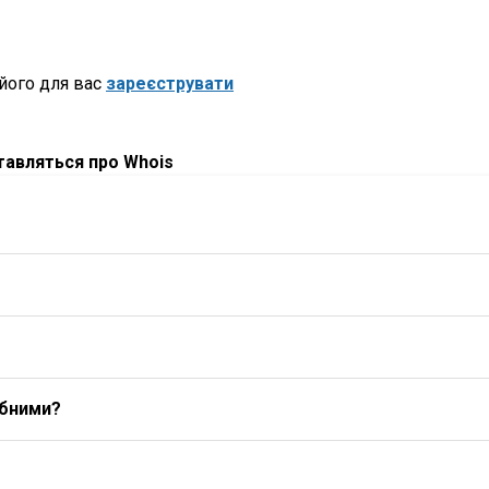
його для вас
зареєструвати
ставляться про Whois
ибними?