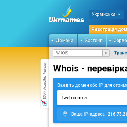
Українська
Реєстрація до
Домени
Хостинг
Серве
Тран
Whois - перевірк
Введіть домен або IP для отрим
Ваша IP-адреса:
216.73.2