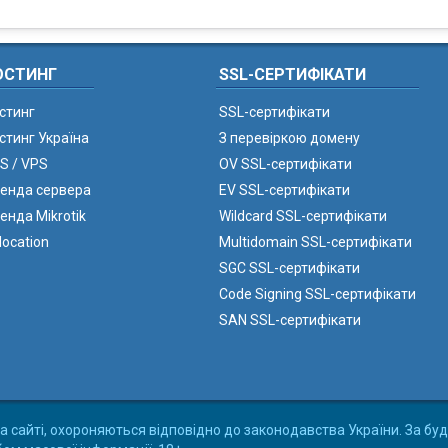
ОСТИНГ
SSL-СЕРТИФІКАТИ
стинг
SSL-сертифікати
стинг Україна
З перевіркою домену
S / VPS
OV SSL-сертифікати
енда сервера
EV SSL-сертифікати
енда Mikrotik
Wildcard SSL-сертифікати
location
Multidomain SSL-сертифікати
SGC SSL-сертифікати
Code Signing SSL-сертифікати
SAN SSL-сертифікати
а сайті, охороняються відповідно до законодавства України. За буд