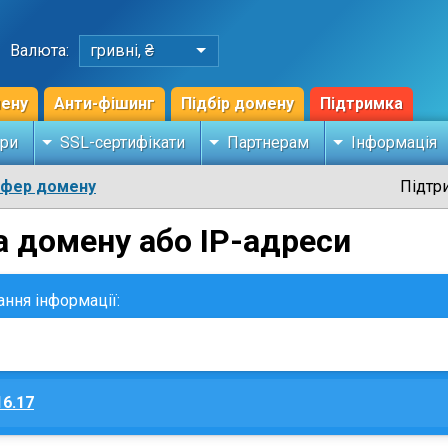
Валюта:
гривні, ₴
мену
Анти-фішинг
Підбір домену
Підтримка
ри
SSL-сертифікати
Партнерам
Інформація
сфер домену
Підтр
а домену або IP-адреси
ання інформації:
16.17