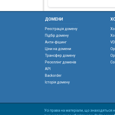
ДОМЕНИ
Х
Реєстрація домену
Хо
Підбір домену
Хо
Анти-фішинг
VD
Ціни на домени
Ор
Трансфер домену
Ор
Реселлінг доменів
Co
API
Backorder
Історія домену
Усі права на матеріали, що знаходяться н