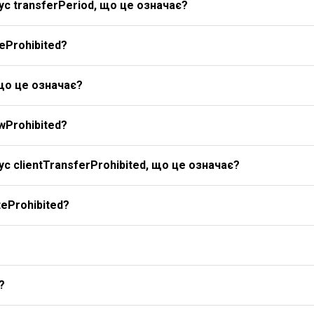
с transferPeriod, що це означає?
eProhibited?
 що це означає?
wProhibited?
с clientTransferProhibited, що це означає?
eProhibited?
?