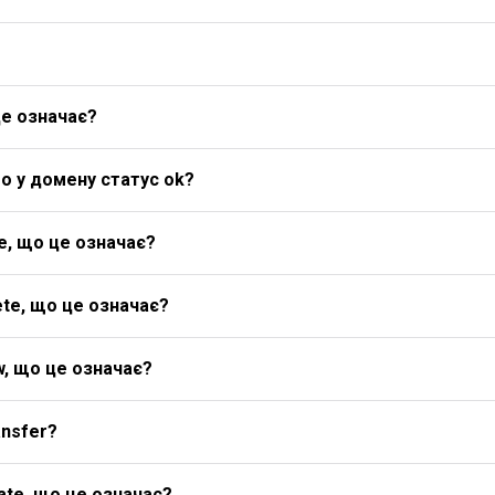
це означає?
о у домену статус ok?
e, що це означає?
te, що це означає?
w, що це означає?
ansfer?
ate, що це означає?