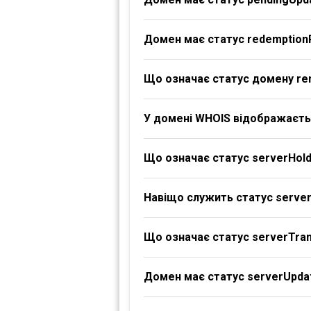
Домен має статус redemption
Що означає статус домену re
У домені WHOIS відображаєтьс
Що означає статус serverHol
Навіщо служить статус serve
Що означає статус serverTran
Домен має статус serverUpdat