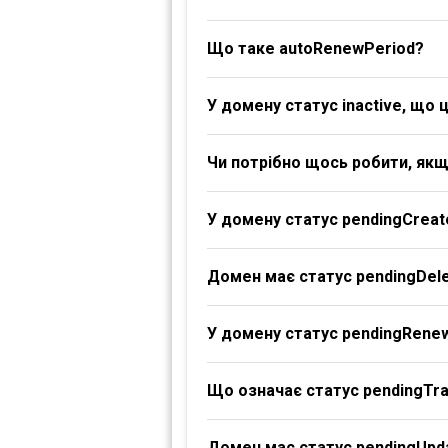
Що таке autoRenewPeriod?
У домену статус inactive, що 
Чи потрібно щось робити, якщ
У домену статус pendingCreat
Домен має статус pendingDele
У домену статус pendingRene
Що означає статус pendingTr
Домен має статус pendingUpd