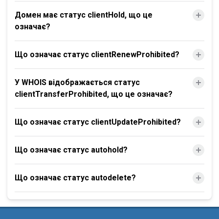
Домен має статус clientHold, що це
означає?
Що означає статус clientRenewProhibited?
У WHOIS відображається статус
clientTransferProhibited, що це означає?
Що означає статус clientUpdateProhibited?
Що означає статус autohold?
Що означає статус autodelete?