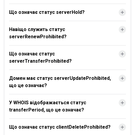
Що означає статус serverHold?
Навіщо служить статус
serverRenewProhibited?
Що означає статус
serverTransferProhibited?
Домен має статус serverUpdateProhibited,
що це означає?
У WHOIS відображається статус
transferPeriod, що це означає?
Що означає статус clientDeleteProhibited?