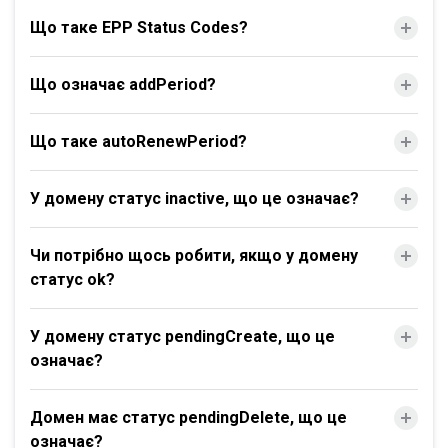
Що таке EPP Status Codes?
Що означає addPeriod?
Що таке autoRenewPeriod?
У домену статус inactive, що це означає?
Чи потрібно щось робити, якщо у домену
статус ok?
У домену статус pendingCreate, що це
означає?
Домен має статус pendingDelete, що це
означає?