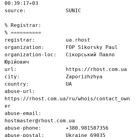
00:39:17+03

source:             SUNIC

% Registrar:

% ==========

registrar:          ua.rhost

organization:       FOP Sikorsky Paul

organization-loc:   Сікорський Павло 
Юрійович

url:                https://rhost.com.ua

city:               Zaporizhzhya

country:            UA

abuse-url:          
https://rhost.com.ua/ru/whois/contact_own
er

abuse-email:        
hostmaster@rhost.com.ua

abuse-phone:        +380.981587356

abuse-postal:       Ukraine 69035 