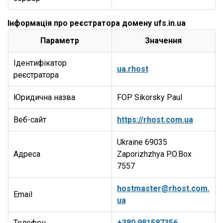
Інформація про реєстратора домену ufs.in.ua
Параметр
Значення
Ідентифікатор
ua.rhost
реєстратора
Юридична назва
FOP Sikorsky Paul
Веб-сайт
https://rhost.com.ua
Ukraine 69035
Адреса
Zaporizhzhya P.O.Box
7557
hostmaster@rhost.com.
Email
ua
Телефон
+380.981587356