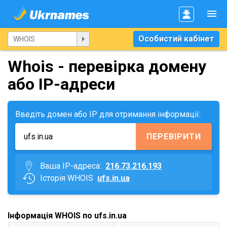
Особистий кабінет
Whois - перевірка домену
або IP-адреси
Введіть домен або IP для отримання інформації:
ПЕРЕВІРИТИ
Ваша IP-адреса:
216.73.216.193
Історія WHOIS
ufs.in.ua
Інформація WHOIS по ufs.in.ua