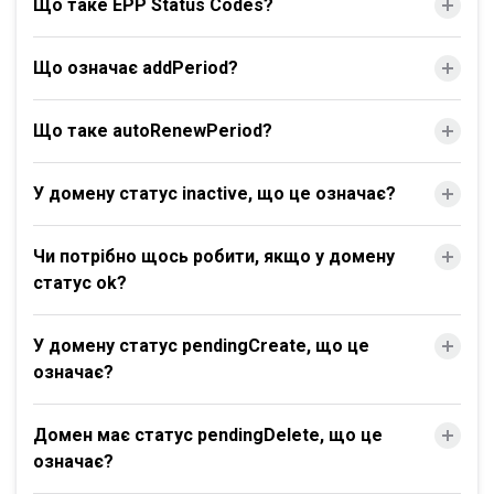
Що таке EPP Status Codes?
Що означає addPeriod?
Що таке autoRenewPeriod?
У домену статус inactive, що це означає?
Чи потрібно щось робити, якщо у домену
статус ok?
У домену статус pendingCreate, що це
означає?
Домен має статус pendingDelete, що це
означає?