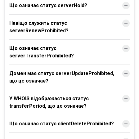
Що означає статус serverHold?
Навіщо служить статус
serverRenewProhibited?
Що означає статус
serverTransferProhibited?
Домен має статус serverUpdateProhibited,
що це означає?
У WHOIS відображається статус
transferPeriod, що це означає?
Що означає статус clientDeleteProhibited?