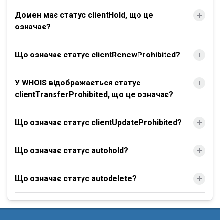
Домен має статус clientHold, що це
означає?
Що означає статус clientRenewProhibited?
У WHOIS відображається статус
clientTransferProhibited, що це означає?
Що означає статус clientUpdateProhibited?
Що означає статус autohold?
Що означає статус autodelete?