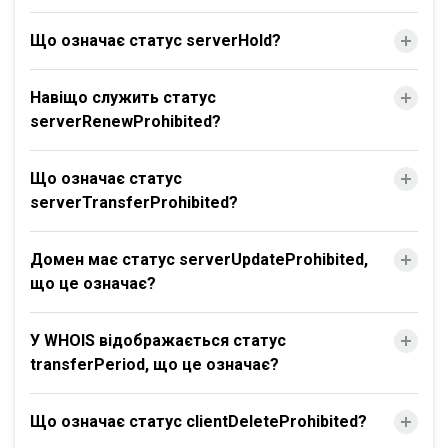
Що означає статус serverHold?
Навіщо служить статус
serverRenewProhibited?
Що означає статус
serverTransferProhibited?
Домен має статус serverUpdateProhibited,
що це означає?
У WHOIS відображається статус
transferPeriod, що це означає?
Що означає статус clientDeleteProhibited?