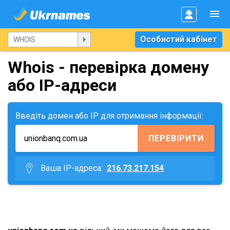
Особистий кабінет
Whois - перевірка домену
або IP-адреси
Введіть домен або IP для отримання інформації:
ПЕРЕВІРИТИ
Ваша IP-адреса:
216.73.217.154