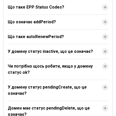
Що таке EPP Status Codes?
Що означає addPeriod?
Що таке autoRenewPeriod?
У домену статус inactive, що це означає?
Чи потрібно щось робити, якщо у домену
статус ok?
У домену статус pendingCreate, що це
означає?
Домен має статус pendingDelete, що це
означає?