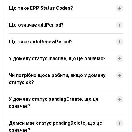
Що таке EPP Status Codes?
Що означає addPeriod?
Що таке autoRenewPeriod?
У домену статус inactive, що це означає?
Чи потрібно щось робити, якщо у домену
статус ok?
У домену статус pendingCreate, що це
означає?
Домен має статус pendingDelete, що це
означає?