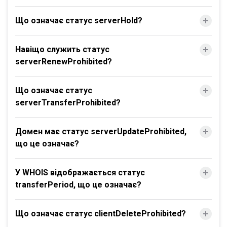
Що означає статус serverHold?
Навіщо служить статус
serverRenewProhibited?
Що означає статус
serverTransferProhibited?
Домен має статус serverUpdateProhibited,
що це означає?
У WHOIS відображається статус
transferPeriod, що це означає?
Що означає статус clientDeleteProhibited?