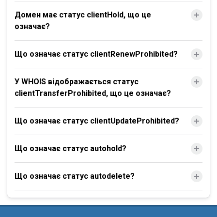
Домен має статус clientHold, що це
означає?
Що означає статус clientRenewProhibited?
У WHOIS відображається статус
clientTransferProhibited, що це означає?
Що означає статус clientUpdateProhibited?
Що означає статус autohold?
Що означає статус autodelete?