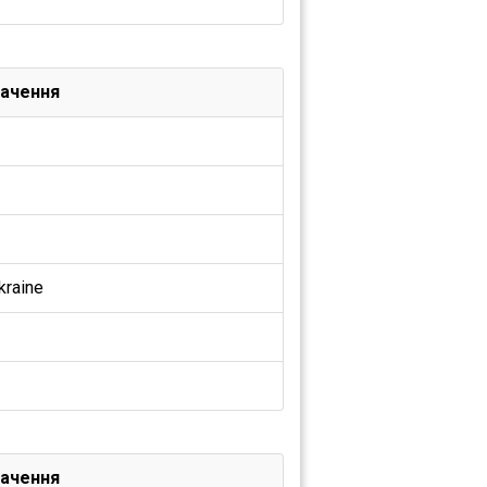
ачення
kraine
ачення