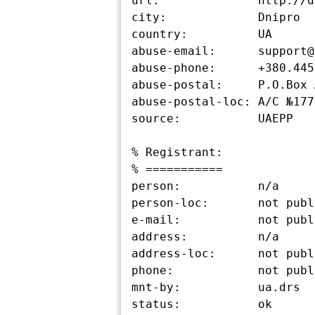
url:              http://d
city:             Dnipro

country:          UA

abuse-email:      support@
abuse-phone:      +380.445
abuse-postal:     P.O.Box 
abuse-postal-loc: А/С №177
source:           UAEPP

% Registrant:

% ===========

person:           n/a

person-loc:       not publ
e-mail:           not publ
address:          n/a

address-loc:      not publ
phone:            not publ
mnt-by:           ua.drs

status:           ok
