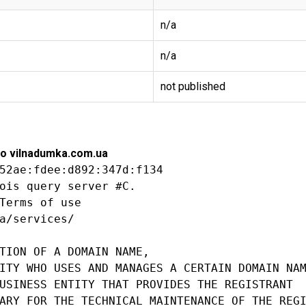
n/a
n/a
not published
о vilnadumka.com.ua
52ae:fdee:d892:347d:f134

ois query server #C.

Terms of use

a/services/

TION OF A DOMAIN NAME,

ITY WHO USES AND MANAGES A CERTAIN DOMAIN NAM
USINESS ENTITY THAT PROVIDES THE REGISTRANT

ARY FOR THE TECHNICAL MAINTENANCE OF THE REGI