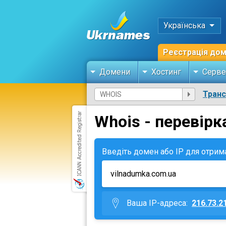
Українська
Реєстрація до
Домени
Хостинг
Серве
Тран
Whois - перевірк
Введіть домен або IP для отрим
Ваша IP-адреса:
216.73.2