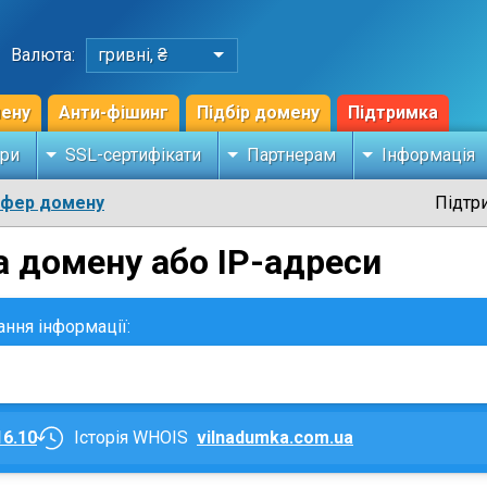
Валюта:
гривні, ₴
мену
Анти-фішинг
Підбір домену
Підтримка
ри
SSL-сертифікати
Партнерам
Інформація
сфер домену
Підтр
а домену або IP-адреси
ання інформації:
16.10
Історія WHOIS
vilnadumka.com.ua