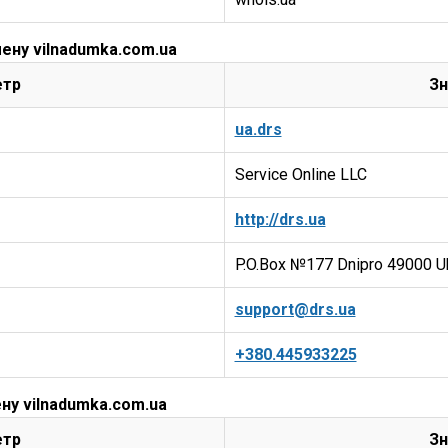
ену vilnadumka.com.ua
етр
Зн
ua.drs
Service Online LLC
http://drs.ua
P.O.Box №177 Dnipro 49000 U
support@drs.ua
+380.445933225
ну vilnadumka.com.ua
етр
Зн