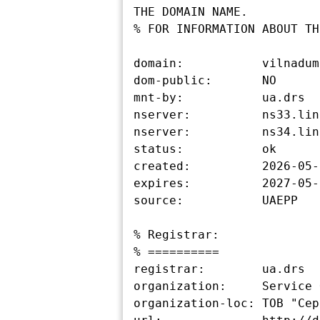
THE DOMAIN NAME.

% FOR INFORMATION ABOUT TH
domain:           vilnadum
dom-public:       NO

mnt-by:           ua.drs

nserver:          ns33.lin
nserver:          ns34.lin
status:           ok

created:          2026-05-
expires:          2027-05-
source:           UAEPP

% Registrar:

% ==========

registrar:        ua.drs

organization:     Service 
organization-loc: ТОВ "Сер