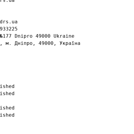
rs.ua

drs.ua

933225

№177 Dnipro 49000 Ukraine

, м. Дніпро, 49000, Україна

ished

ished

ished

ished
