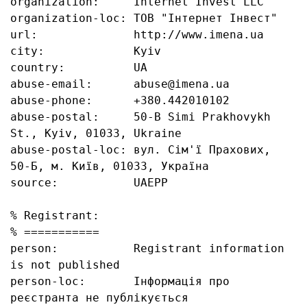
organization:     Internet Invest LLC

organization-loc: ТОВ "Інтернет Інвест"

url:              http://www.imena.ua

city:             Kyiv

country:          UA

abuse-email:      abuse@imena.ua

abuse-phone:      +380.442010102

abuse-postal:     50-B Simi Prakhovykh 
St., Kyiv, 01033, Ukraine

abuse-postal-loc: вул. Сім'ї Прахових, 
50-Б, м. Київ, 01033, Україна

source:           UAEPP

% Registrant:

% ===========

person:           Registrant information 
is not published

person-loc:       Інформація про 
реєстранта не публікується
