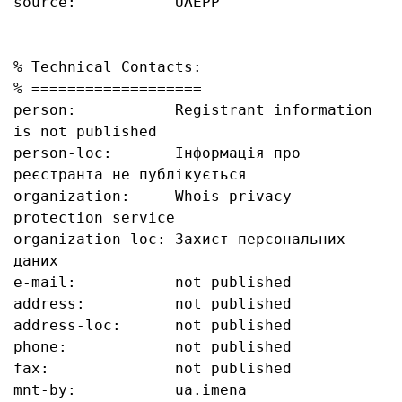
source:           UAEPP

% Technical Contacts:

% ===================

person:           Registrant information 
is not published

person-loc:       Інформація про 
реєстранта не публікується

organization:     Whois privacy 
protection service

organization-loc: Захист персональних 
даних

e-mail:           not published

address:          not published

address-loc:      not published

phone:            not published

fax:              not published

mnt-by:           ua.imena
