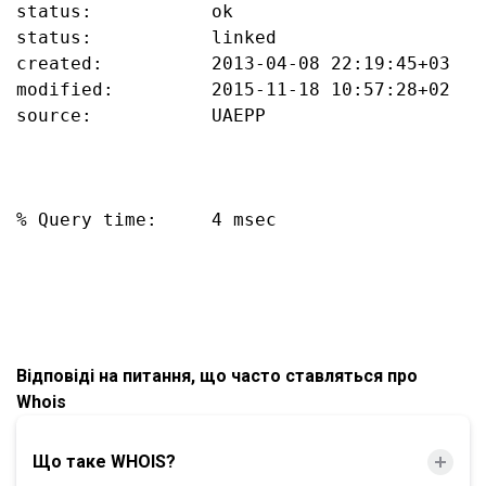
status:           ok

status:           linked

created:          2013-04-08 22:19:45+03

modified:         2015-11-18 10:57:28+02

source:           UAEPP

% Query time:     4 msec

Відповіді на питання, що часто ставляться про
Whois
Що таке WHOIS?