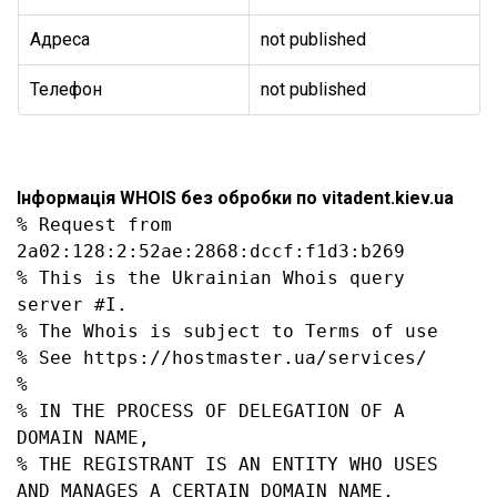
Адреса
not published
Телефон
not published
Інформація WHOIS без обробки по vitadent.kiev.ua
% Request from 
2a02:128:2:52ae:2868:dccf:f1d3:b269

% This is the Ukrainian Whois query 
server #I.

% The Whois is subject to Terms of use

% See https://hostmaster.ua/services/

%

% IN THE PROCESS OF DELEGATION OF A 
DOMAIN NAME,

% THE REGISTRANT IS AN ENTITY WHO USES 
AND MANAGES A CERTAIN DOMAIN NAME,
