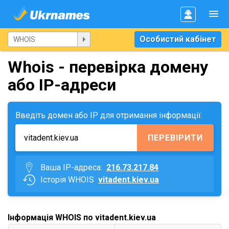
Особистий кабінет
Whois - перевірка домену
або IP-адреси
Введіть домен або IP для отримання інформації:
ПЕРЕВІРИТИ
Ваша IP-адреса:
216.73.217.84
Історія WHOIS
vitadent.kiev.ua
Інформація WHOIS по vitadent.kiev.ua