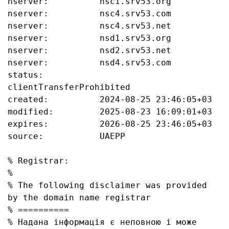
nserver:          nsc1.srv53.org

nserver:          nsc4.srv53.com

nserver:          nsc4.srv53.net

nserver:          nsd1.srv53.org

nserver:          nsd2.srv53.net

nserver:          nsd4.srv53.com

status:           
clientTransferProhibited

created:          2024-08-25 23:46:05+03

modified:         2025-08-23 16:09:01+03

expires:          2026-08-25 23:46:05+03

source:           UAEPP

% Registrar:

%

% The following disclaimer was provided 
by the domain name registrar

% ==========

% Надана інформація є неповною і може 