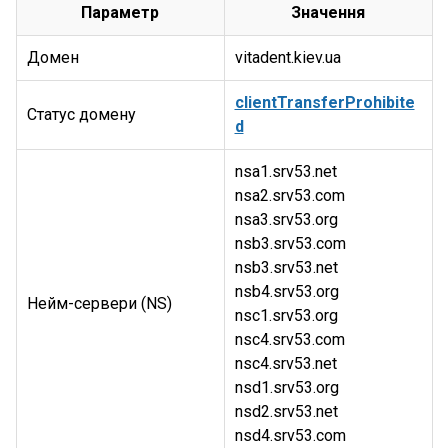
Параметр
Значення
Домен
vitadent.kiev.ua
clientTransferProhibite
Статус домену
d
nsa1.srv53.net
nsa2.srv53.com
nsa3.srv53.org
nsb3.srv53.com
nsb3.srv53.net
nsb4.srv53.org
Нейм-сервери (NS)
nsc1.srv53.org
nsc4.srv53.com
nsc4.srv53.net
nsd1.srv53.org
nsd2.srv53.net