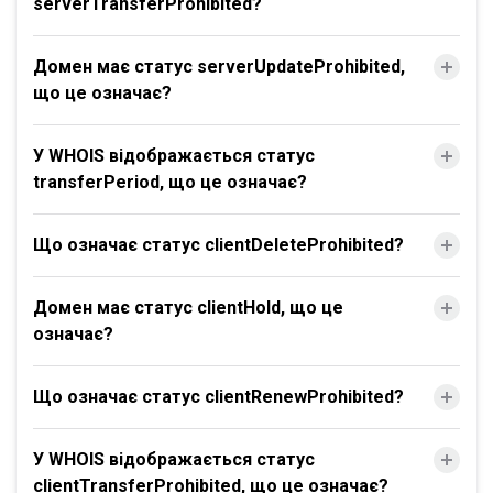
serverTransferProhibited?
Домен має статус serverUpdateProhibited,
що це означає?
У WHOIS відображається статус
transferPeriod, що це означає?
Що означає статус clientDeleteProhibited?
Домен має статус clientHold, що це
означає?
Що означає статус clientRenewProhibited?
У WHOIS відображається статус
clientTransferProhibited, що це означає?