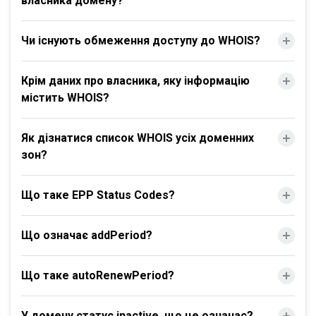
власника домену?
Чи існують обмеження доступу до WHOIS?
Крім даних про власника, яку інформацію
містить WHOIS?
Як дізнатися список WHOIS усіх доменних
зон?
Що таке EPP Status Codes?
Що означає addPeriod?
Що таке autoRenewPeriod?
У домену статус inactive, що це означає?