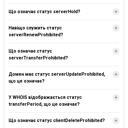
Що означає статус serverHold?
Навіщо служить статус
serverRenewProhibited?
Що означає статус
serverTransferProhibited?
Домен має статус serverUpdateProhibited,
що це означає?
У WHOIS відображається статус
transferPeriod, що це означає?
Що означає статус clientDeleteProhibited?