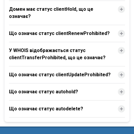
Домен має статус clientHold, що це
означає?
Що означає статус clientRenewProhibited?
У WHOIS відображається статус
clientTransferProhibited, що це означає?
Що означає статус clientUpdateProhibited?
Що означає статус autohold?
Що означає статус autodelete?