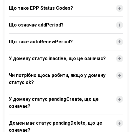
Що таке EPP Status Codes?
Що означає addPeriod?
Що таке autoRenewPeriod?
У домену статус inactive, що це означає?
Чи потрібно щось робити, якщо у домену
статус ok?
У домену статус pendingCreate, що це
означає?
Домен має статус pendingDelete, що це
означає?