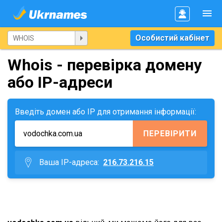
Особистий кабінет
Whois - перевірка домену
або IP-адреси
Введіть домен або IP для отримання інформації:
ПЕРЕВІРИТИ
Ваша IP-адреса:
216.73.216.15