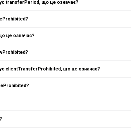
с transferPeriod, що це означає?
eProhibited?
 що це означає?
wProhibited?
с clientTransferProhibited, що це означає?
eProhibited?
?