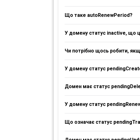
Що таке autoRenewPeriod?
У домену статус inactive, що 
Чи потрібно щось робити, якщ
У домену статус pendingCreat
Домен має статус pendingDele
У домену статус pendingRene
Що означає статус pendingTr
Домен має статус pendingUpd