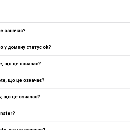
це означає?
о у домену статус ok?
e, що це означає?
te, що це означає?
w, що це означає?
ansfer?
ate, що це означає?