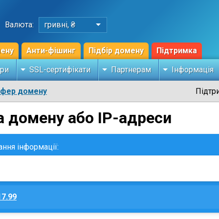
Валюта:
гривні, ₴
мену
Анти-фішинг
Підбір домену
Підтримка
ри
SSL-сертифікати
Партнерам
Інформація
сфер домену
Підтр
а домену або IP-адреси
ання інформації:
17.99