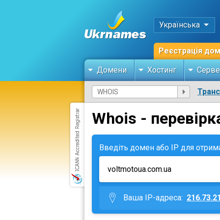
Українська
Реєстрація до
Домени
Хостинг
Серве
Тран
Whois - перевірк
Введіть домен або IP для отрим
Ваша IP-адреса:
216.73.2