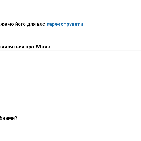
ожемо його для вас
зареєструвати
ставляться про Whois
ибними?