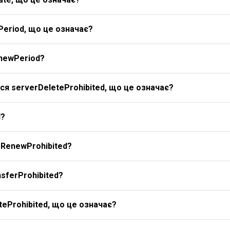
Period, що це означає?
newPeriod?
я serverDeleteProhibited, що це означає?
d?
rRenewProhibited?
sferProhibited?
eProhibited, що це означає?