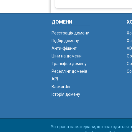
ДОМЕНИ
Х
Реєстрація домену
Хо
Підбір домену
Хо
Анти-фішинг
VD
Ціни на домени
Ор
Трансфер домену
Ор
Реселлінг доменів
Co
API
Backorder
Історія домену
Усі права на матеріали, що знаходяться н