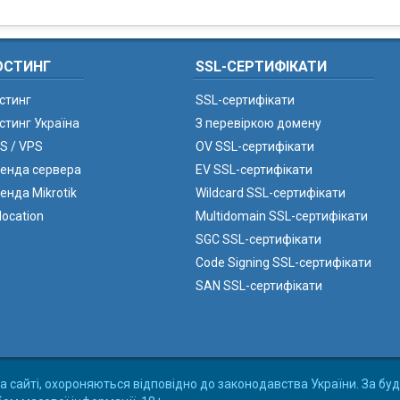
ОСТИНГ
SSL-СЕРТИФІКАТИ
стинг
SSL-сертифікати
стинг Україна
З перевіркою домену
S / VPS
OV SSL-сертифікати
енда сервера
EV SSL-сертифікати
енда Mikrotik
Wildcard SSL-сертифікати
location
Multidomain SSL-сертифікати
SGC SSL-сертифікати
Code Signing SSL-сертифікати
SAN SSL-сертифікати
а сайті, охороняються відповідно до законодавства України. За буд