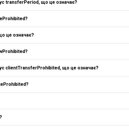
с transferPeriod, що це означає?
eProhibited?
 що це означає?
wProhibited?
с clientTransferProhibited, що це означає?
eProhibited?
?