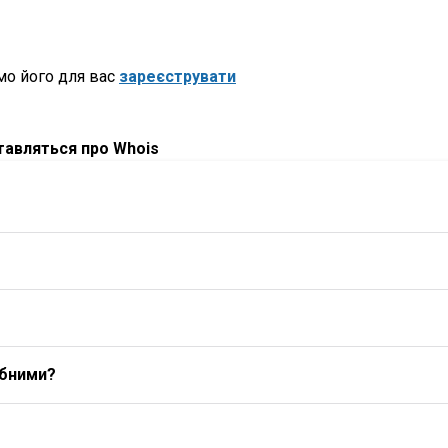
мо його для вас
зареєструвати
ставляться про Whois
ибними?