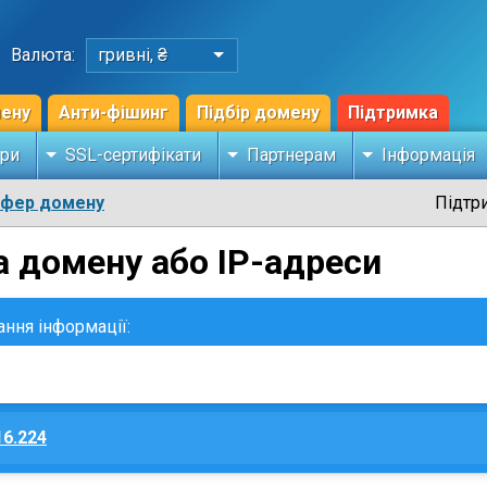
Валюта:
гривні, ₴
мену
Анти-фішинг
Підбір домену
Підтримка
ри
SSL-сертифікати
Партнерам
Інформація
сфер домену
Підтр
а домену або IP-адреси
ання інформації:
16.224