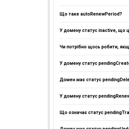
Що таке autoRenewPeriod?
У домену статус inactive, що 
Чи потрібно щось робити, якщ
У домену статус pendingCreat
Домен має статус pendingDele
У домену статус pendingRene
Що означає статус pendingTr
Домен має статус pendingUpd