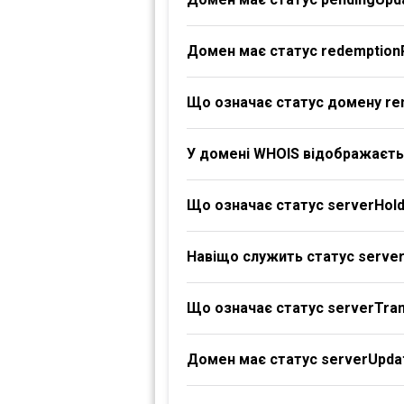
Домен має статус redemption
Що означає статус домену re
У домені WHOIS відображаєтьс
Що означає статус serverHol
Навіщо служить статус serve
Що означає статус serverTran
Домен має статус serverUpdat