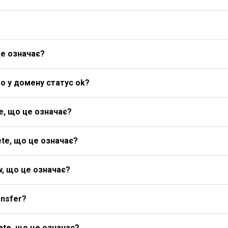
це означає?
о у домену статус ok?
e, що це означає?
te, що це означає?
w, що це означає?
ansfer?
ate, що це означає?