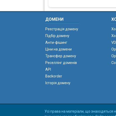
ДОМЕНИ
Х
Реєстрація домену
Хо
Підбір домену
Хо
Анти-фішинг
VD
Ціни на домени
Ор
Трансфер домену
Ор
Реселлінг доменів
Co
API
Backorder
Історія домену
Усі права на матеріали, що знаходяться н