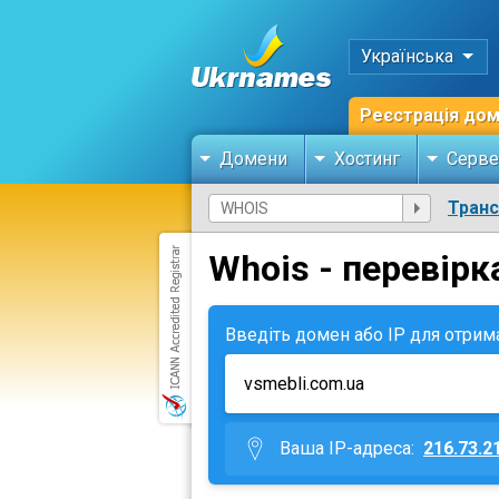
Українська
Реєстрація до
Домени
Хостинг
Серве
Тран
Whois - перевірк
Введіть домен або IP для отрим
Ваша IP-адреса:
216.73.2