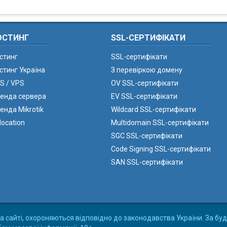
ОСТИНГ
SSL-СЕРТИФІКАТИ
стинг
SSL-сертифікати
стинг Україна
З перевіркою домену
S / VPS
OV SSL-сертифікати
енда сервера
EV SSL-сертифікати
енда Mikrotik
Wildcard SSL-сертифікати
location
Multidomain SSL-сертифікати
SGC SSL-сертифікати
Code Signing SSL-сертифікати
SAN SSL-сертифікати
а сайті, охороняються відповідно до законодавства України. За буд