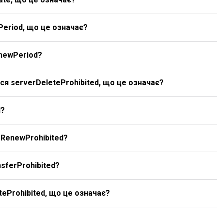
Period, що це означає?
newPeriod?
я serverDeleteProhibited, що це означає?
d?
rRenewProhibited?
sferProhibited?
eProhibited, що це означає?