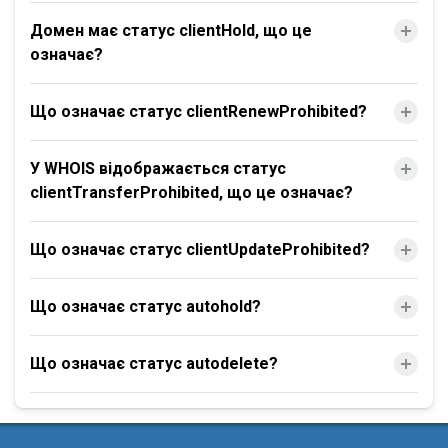
Домен має статус clientHold, що це
означає?
Що означає статус clientRenewProhibited?
У WHOIS відображається статус
clientTransferProhibited, що це означає?
Що означає статус clientUpdateProhibited?
Що означає статус autohold?
Що означає статус autodelete?