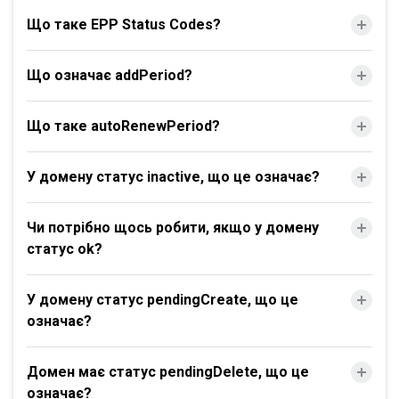
Що таке EPP Status Codes?
Що означає addPeriod?
Що таке autoRenewPeriod?
У домену статус inactive, що це означає?
Чи потрібно щось робити, якщо у домену
статус ok?
У домену статус pendingCreate, що це
означає?
Домен має статус pendingDelete, що це
означає?