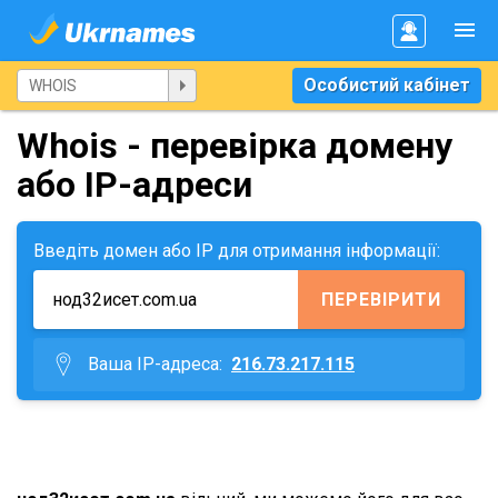
Особистий кабінет
Whois - перевірка домену
або IP-адреси
Введіть домен або IP для отримання інформації:
ПЕРЕВІРИТИ
Ваша IP-адреса:
216.73.217.115