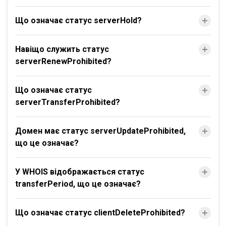
Що означає статус serverHold?
Навіщо служить статус
serverRenewProhibited?
Що означає статус
serverTransferProhibited?
Домен має статус serverUpdateProhibited,
що це означає?
У WHOIS відображається статус
transferPeriod, що це означає?
Що означає статус clientDeleteProhibited?