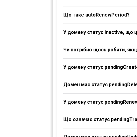
Що таке autoRenewPeriod?
У домену статус inactive, що 
Чи потрібно щось робити, якщ
У домену статус pendingCreat
Домен має статус pendingDele
У домену статус pendingRene
Що означає статус pendingTr
Домен має статус pendingUpd