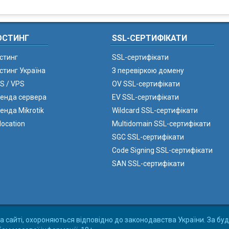
ОСТИНГ
SSL-СЕРТИФІКАТИ
стинг
SSL-сертифікати
стинг Україна
З перевіркою домену
S / VPS
OV SSL-сертифікати
енда сервера
EV SSL-сертифікати
енда Mikrotik
Wildcard SSL-сертифікати
location
Multidomain SSL-сертифікати
SGC SSL-сертифікати
Code Signing SSL-сертифікати
SAN SSL-сертифікати
а сайті, охороняються відповідно до законодавства України. За буд