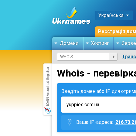
Українська
Реєстрація до
Домени
Хостинг
Серве
Тран
Whois - перевірк
Введіть домен або IP для отрим
Ваша IP-адреса:
216.73.2