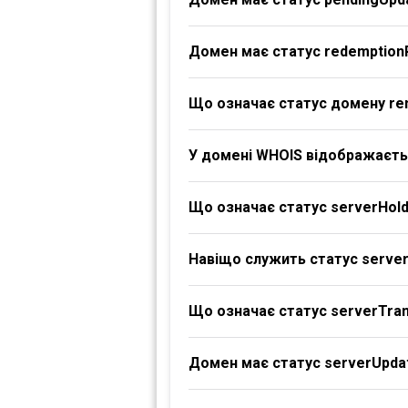
Домен має статус redemption
Що означає статус домену re
У домені WHOIS відображаєтьс
Що означає статус serverHol
Навіщо служить статус serve
Що означає статус serverTran
Домен має статус serverUpdat