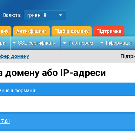
Валюта:
гривні, ₴
мену
Анти-фішинг
Підбір домену
Підтримка
ри
SSL-сертифікати
Партнерам
Інформація
сфер домену
Підтр
а домену або IP-адреси
ання інформації:
17.61