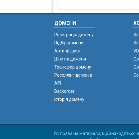
ДОМЕНИ
Х
Реєстрація домену
Хо
Підбір домену
Хо
Анти-фішинг
VD
Ціни на домени
Ор
Трансфер домену
Ор
Реселлінг доменів
Co
API
Backorder
Історія домену
Усі права на матеріали, що знаходяться н