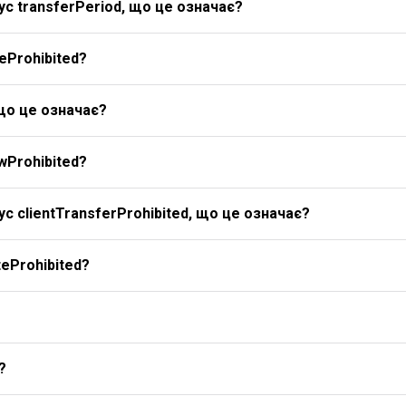
с transferPeriod, що це означає?
eProhibited?
 що це означає?
wProhibited?
с clientTransferProhibited, що це означає?
eProhibited?
?