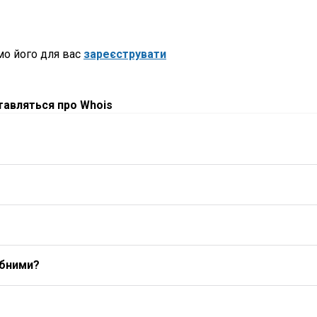
о його для вас
зареєструвати
ставляться про Whois
ибними?