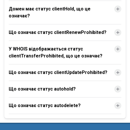
Домен має статус clientHold, що це
означає?
Що означає статус clientRenewProhibited?
У WHOIS відображається статус
clientTransferProhibited, що це означає?
Що означає статус clientUpdateProhibited?
Що означає статус autohold?
Що означає статус autodelete?