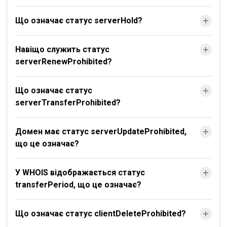
Що означає статус serverHold?
Навіщо служить статус
serverRenewProhibited?
Що означає статус
serverTransferProhibited?
Домен має статус serverUpdateProhibited,
що це означає?
У WHOIS відображається статус
transferPeriod, що це означає?
Що означає статус clientDeleteProhibited?