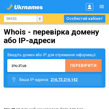
Особистий кабінет
Whois - перевірка домену
або IP-адреси
Введіть домен або IP для отримання інформації:
ПЕРЕВІРИТИ
Ваша IP-адреса:
216.73.216.142