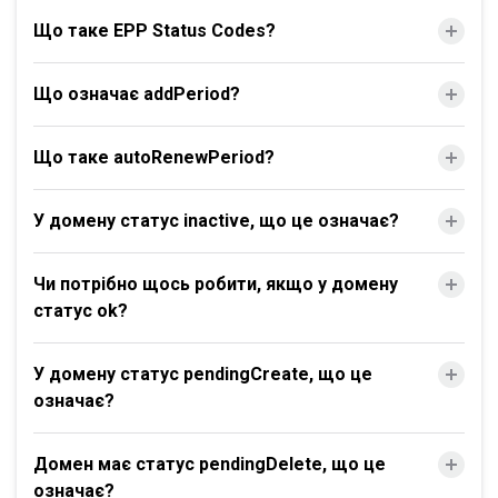
Що таке EPP Status Codes?
Що означає addPeriod?
Що таке autoRenewPeriod?
У домену статус inactive, що це означає?
Чи потрібно щось робити, якщо у домену
статус ok?
У домену статус pendingCreate, що це
означає?
Домен має статус pendingDelete, що це
означає?