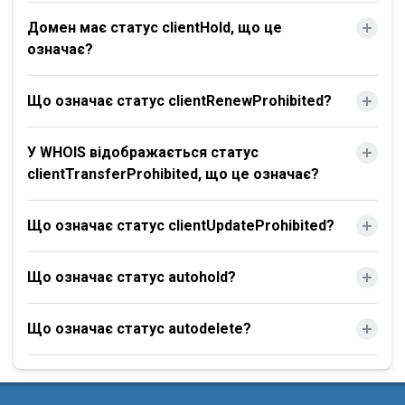
Домен має статус clientHold, що це
означає?
Що означає статус clientRenewProhibited?
У WHOIS відображається статус
clientTransferProhibited, що це означає?
Що означає статус clientUpdateProhibited?
Що означає статус autohold?
Що означає статус autodelete?