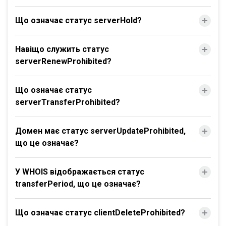
Що означає статус serverHold?
Навіщо служить статус
serverRenewProhibited?
Що означає статус
serverTransferProhibited?
Домен має статус serverUpdateProhibited,
що це означає?
У WHOIS відображається статус
transferPeriod, що це означає?
Що означає статус clientDeleteProhibited?