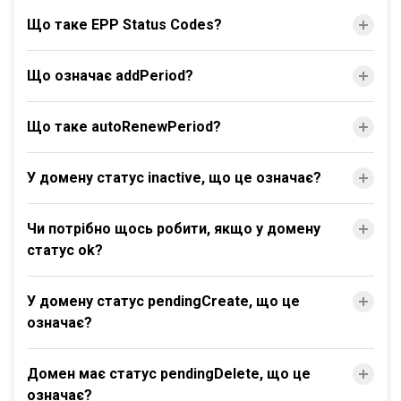
Що таке EPP Status Codes?
Що означає addPeriod?
Що таке autoRenewPeriod?
У домену статус inactive, що це означає?
Чи потрібно щось робити, якщо у домену
статус ok?
У домену статус pendingCreate, що це
означає?
Домен має статус pendingDelete, що це
означає?