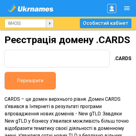
Особистий кабінет
Реєстрація домену .CARDS
.CARDS
Перевірити
CARDS – це домен верхнього рівня. Домен CARDS
з'явився в Інтернеті в результаті програми
впровадження нових доменів - New gTLD. Завдяки
New gTLD у бізнесу з'явилася можливість більш точно
відобразити тематику своєї діяльності в доменному
імені, з'явилися сотні нових TLD з безліччю вільних