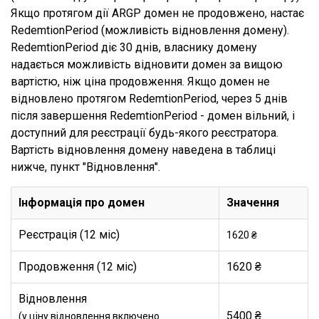
Якщо протягом дії ARGP домен не продовжено, настає
RedemtionPeriod (можливість відновлення домену).
RedemtionPeriod діє 30 днів, власнику домену
надається можливість відновити домен за вищою
вартістю, ніж ціна продовження. Якщо домен не
відновлено протягом RedemtionPeriod, через 5 днів
після завершення RedemtionPeriod - домен вільний, і
доступний для реєстрації будь-якого реєстратора.
Вартість відновлення домену наведена в таблиці
нижче, пункт "Відновлення".
Інформація про домен
Значення
Реєстрація (12 міс)
1620 ₴
Продовження (12 міс)
1620 ₴
Відновлення
5400 ₴
(у ціну відновлення включено