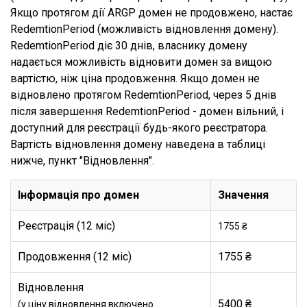
Якщо протягом дії ARGP домен не продовжено, настає
RedemtionPeriod (можливість відновлення домену).
RedemtionPeriod діє 30 днів, власнику домену
надається можливість відновити домен за вищою
вартістю, ніж ціна продовження. Якщо домен не
відновлено протягом RedemtionPeriod, через 5 днів
після завершення RedemtionPeriod - домен вільний, і
доступний для реєстрації будь-якого реєстратора.
Вартість відновлення домену наведена в таблиці
нижче, пункт "Відновлення".
Інформація про домен
Значення
Реєстрація (12 міс)
1755 ₴
Продовження (12 міс)
1755 ₴
Відновлення
5400 ₴
(у ціну відновлення включено