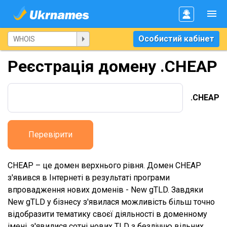
Особистий кабінет
Реєстрація домену .CHEAP
.CHEAP
Перевірити
CHEAP – це домен верхнього рівня. Домен CHEAP
з'явився в Інтернеті в результаті програми
впровадження нових доменів - New gTLD. Завдяки
New gTLD у бізнесу з'явилася можливість більш точно
відобразити тематику своєї діяльності в доменному
імені, з'явилися сотні нових TLD з безліччю вільних