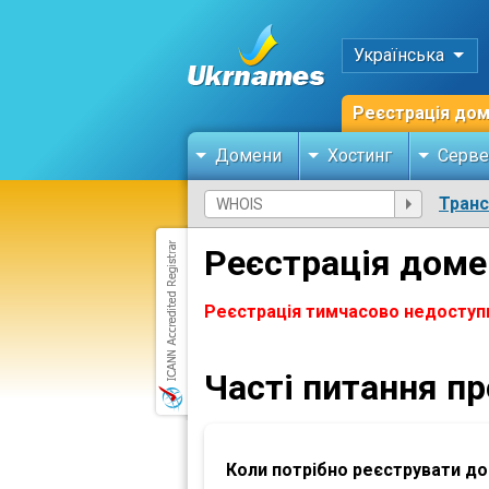
Українська
Реєстрація до
Домени
Хостинг
Серве
Тран
Реєстрація дом
Реєстрація тимчасово недоступ
Часті питання п
Коли потрібно реєструвати д