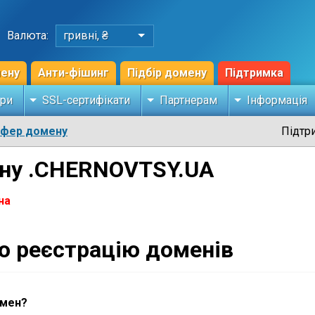
Валюта:
гривні, ₴
мену
Анти-фішинг
Підбір домену
Підтримка
ри
SSL-сертифікати
Партнерам
Інформація
сфер домену
Підтр
ену .CHERNOVTSY.UA
на
ро реєстрацію доменів
омен?