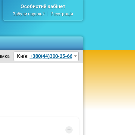
Особистий кабінет
Забули пароль?
Реєстрація
имка:
Київ:
+380(44)300-25-66