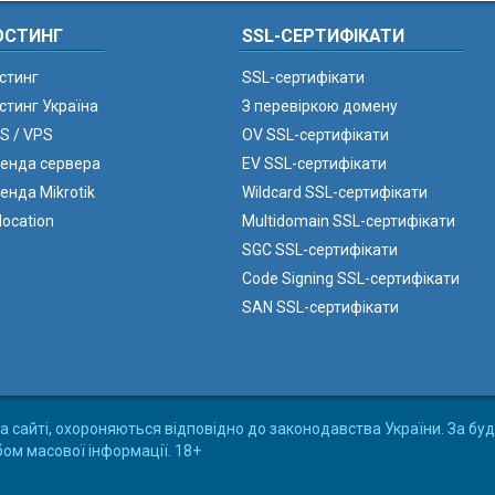
ОСТИНГ
SSL-СЕРТИФІКАТИ
стинг
SSL-сертифікати
стинг Україна
З перевіркою домену
S / VPS
OV SSL-сертифікати
енда сервера
EV SSL-сертифікати
енда Mikrotik
Wildcard SSL-сертифікати
location
Multidomain SSL-сертифікати
SGC SSL-сертифікати
Code Signing SSL-сертифікати
SAN SSL-сертифікати
а сайті, охороняються відповідно до законодавства України. За буд
бом масової інформації. 18+