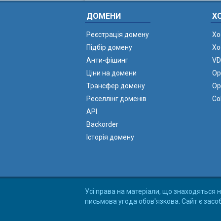
ДОМЕНИ
Х
Реєстрація домену
Хо
Підбір домену
Хо
Анти-фішинг
VD
Ціни на домени
Ор
Трансфер домену
Ор
Реселлінг доменів
Co
API
Backorder
Історія домену
Усі права на матеріали, що знаходяться н
письмова угода обов'язкова. Сайт є засо