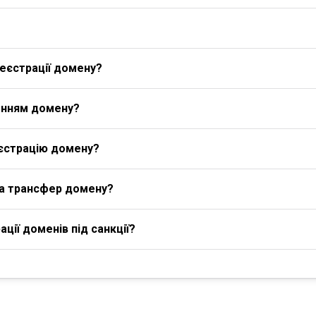
еєстрації домену?
енням домену?
єстрацію домену?
на трансфер домену?
ції доменів під санкції?