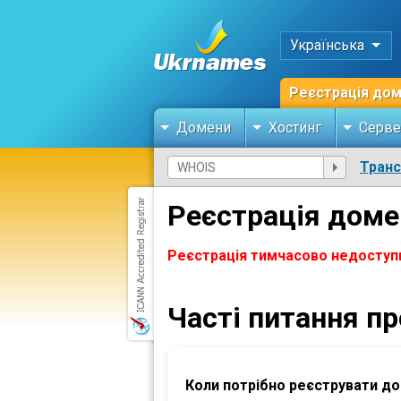
Українська
Реєстрація до
Домени
Хостинг
Серве
Тран
Реєстрація дом
Реєстрація тимчасово недоступ
Часті питання п
Коли потрібно реєструвати д