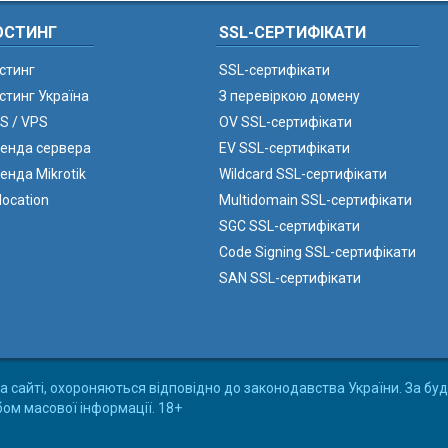
ОСТИНГ
SSL-СЕРТИФІКАТИ
стинг
SSL-сертифікати
стинг Україна
З перевіркою домену
S / VPS
OV SSL-сертифікати
енда сервера
EV SSL-сертифікати
енда Mikrotik
Wildcard SSL-сертифікати
location
Multidomain SSL-сертифікати
SGC SSL-сертифікати
Code Signing SSL-сертифікати
SAN SSL-сертифікати
а сайті, охороняються відповідно до законодавства України. За буд
бом масової інформації. 18+