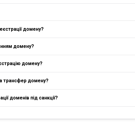
еєстрації домену?
енням домену?
єстрацію домену?
на трансфер домену?
ції доменів під санкції?