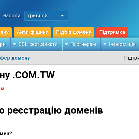
Валюта:
гривні, ₴
мену
Анти-фішинг
Підбір домену
Підтримка
ри
SSL-сертифікати
Партнерам
Інформація
сфер домену
Підтр
ену .COM.TW
на
ро реєстрацію доменів
омен?