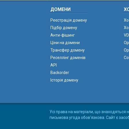
ДОМЕНИ
Х
Реєстрація домену
Хо
Підбір домену
Хо
Анти-фішинг
VD
Ціни на домени
Ор
Трансфер домену
Ор
Реселлінг доменів
Co
API
Backorder
Історія домену
Усі права на матеріали, що знаходяться н
письмова угода обов'язкова. Сайт є засо