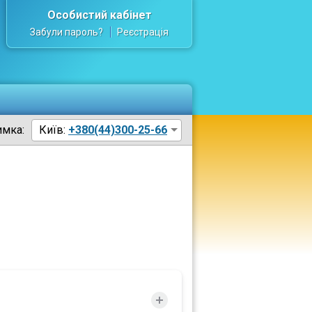
Особистий кабінет
Забули пароль?
Реєстрація
имка:
Київ:
+380(44)300-25-66