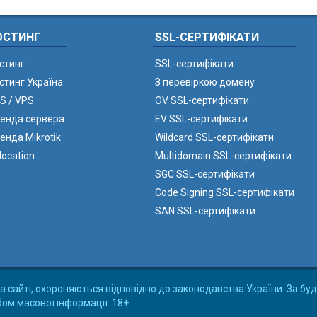
ОСТИНГ
SSL-СЕРТИФІКАТИ
стинг
SSL-сертифікати
стинг Україна
З перевіркою домену
S / VPS
OV SSL-сертифікати
енда сервера
EV SSL-сертифікати
енда Mikrotik
Wildcard SSL-сертифікати
location
Multidomain SSL-сертифікати
SGC SSL-сертифікати
Code Signing SSL-сертифікати
SAN SSL-сертифікати
а сайті, охороняються відповідно до законодавства України. За буд
бом масової інформації. 18+