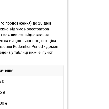
го продовження) до 28 днів.
ежно від умов реєстратора-
d (можливість відновлення
н за вищою вартістю, ніж ціна
ршення RedemtionPeriod - домен
едена у таблиці нижче, пункт
ачення
5 ₴
5 ₴
00 ₴