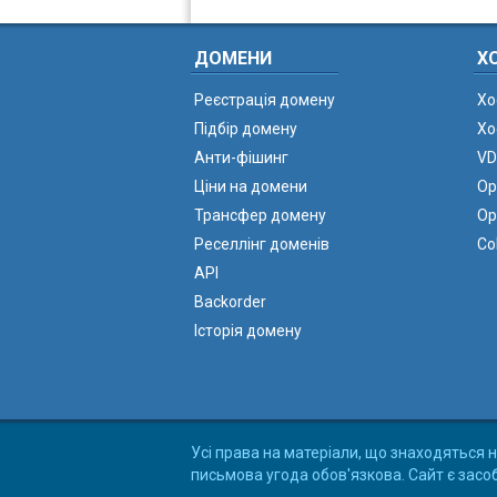
ДОМЕНИ
Х
Реєстрація домену
Хо
Підбір домену
Хо
Анти-фішинг
VD
Ціни на домени
Ор
Трансфер домену
Ор
Реселлінг доменів
Co
API
Backorder
Історія домену
Усі права на матеріали, що знаходяться н
письмова угода обов'язкова. Сайт є засо