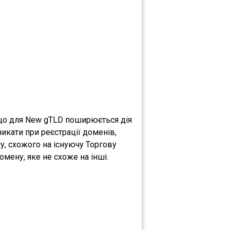
 що для New gTLD поширюється дія
никати при реєстрації доменів,
у, схожого на існуючу Торгову
мену, яке не схоже на інші.