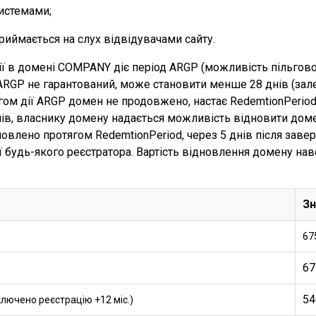
истемами;
риймається на слух відвідувачами сайту.
ції в домені COMPANY діє період ARGP (можливість пільгово
ARGP не гарантований, може становити менше 28 днів (зал
ягом дії ARGP домен не продовжено, настає RedemtionPerio
днів, власнику домену надається можливість відновити доме
влено протягом RedemtionPeriod, через 5 днів після заве
ії будь-якого реєстратора. Вартість відновлення домену нав
Зн
67
67
54
ключено реєстрацію +12 міс.)