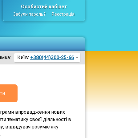
Особистий кабінет
Забули пароль?
Реєстрація
имка:
Київ:
+380(44)300-25-66
ти
рограми впровадження нових
ти тематику своєї діяльності в
у, відвідувач розуміє яку
.