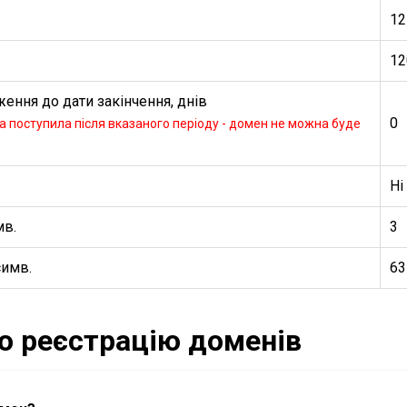
12
12
ення до дати закінчення, днів
0
 поступила після вказаного періоду - домен не можна буде
Ні
мв.
3
симв.
63
ро реєстрацію доменів