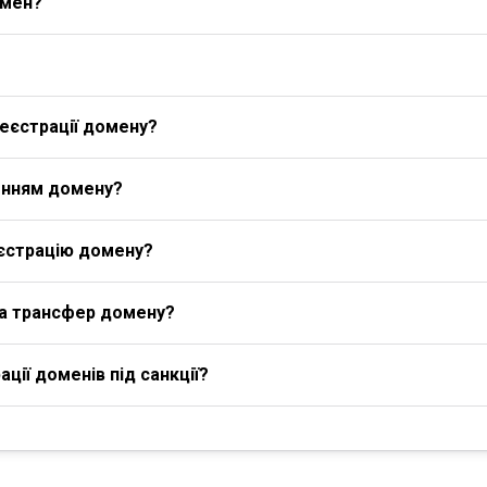
омен?
еєстрації домену?
енням домену?
єстрацію домену?
на трансфер домену?
ції доменів під санкції?