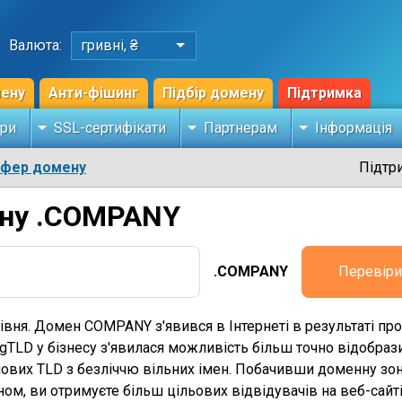
Валюта:
гривні, ₴
мену
Анти-фішинг
Підбір домену
Підтримка
ри
SSL-сертифікати
Партнерам
Інформація
сфер домену
Підтр
ену .COMPANY
.COMPANY
Перевіри
вня. Домен COMPANY з'явився в Інтернеті в результаті п
TLD у бізнесу з'явилася можливість більш точно відобрази
нових TLD з безліччю вільних імен. Побачивши доменну зон
ном, ви отримуєте більш цільових відвідувачів на веб-сайті