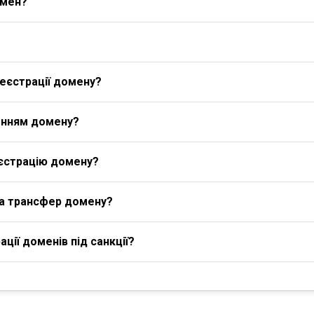
омен?
еєстрації домену?
енням домену?
єстрацію домену?
на трансфер домену?
ції доменів під санкції?