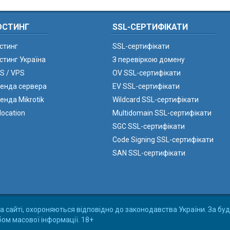
ОСТИНГ
SSL-СЕРТИФІКАТИ
стинг
SSL-сертифікати
стинг Україна
З перевіркою домену
S / VPS
OV SSL-сертифікати
енда сервера
EV SSL-сертифікати
енда Mikrotik
Wildcard SSL-сертифікати
location
Multidomain SSL-сертифікати
SGC SSL-сертифікати
Code Signing SSL-сертифікати
SAN SSL-сертифікати
а сайті, охороняються відповідно до законодавства України. За буд
бом масової інформації. 18+