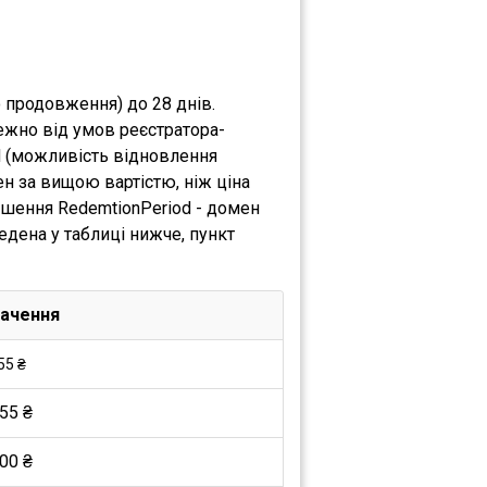
о продовження) до 28 днів.
ежно від умов реєстратора-
d (можливість відновлення
н за вищою вартістю, ніж ціна
ршення RedemtionPeriod - домен
едена у таблиці нижче, пункт
ачення
55 ₴
55 ₴
00 ₴