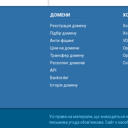
ДОМЕНИ
Х
Реєстрація домену
Хо
Підбір домену
Хо
Анти-фішинг
VD
Ціни на домени
Ор
Трансфер домену
Ор
Реселлінг доменів
Co
API
Backorder
Історія домену
Усі права на матеріали, що знаходяться н
письмова угода обов'язкова. Сайт є засо