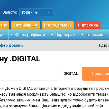
Валюта:
гривні, ₴
мену
Анти-фішинг
Підбір домену
Підтримка
ри
SSL-сертифікати
Партнерам
Інформація
сфер домену
Підтр
ну .DIGITAL
.DIGITAL
Перевіри
ня. Домен DIGITAL з'явився в Інтернеті в результаті прогр
несу з'явилася можливість більш точно відобразити темати
 безліччю вільних імен. Ваші відвідувачі точно будуть впевне
 ви отримуєте більш цільових відвідувачів на веб-сайті.