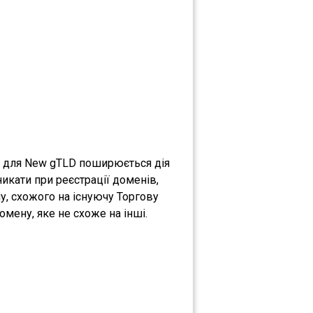
що для New gTLD поширюється дія
никати при реєстрації доменів,
у, схожого на існуючу Торгову
мену, яке не схоже на інші.