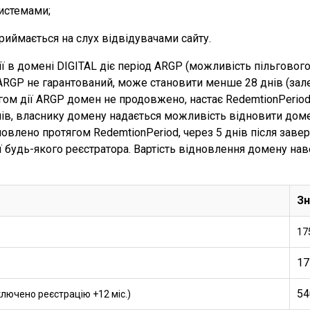
истемами;
риймається на слух відвідувачами сайту.
ії в домені DIGITAL діє період ARGP (можливість пільговог
ARGP не гарантований, може становити менше 28 днів (зал
ягом дії ARGP домен не продовжено, настає RedemtionPerio
днів, власнику домену надається можливість відновити доме
влено протягом RedemtionPeriod, через 5 днів після заве
ії будь-якого реєстратора. Вартість відновлення домену нав
Зн
17
17
54
ключено реєстрацію +12 міс.)