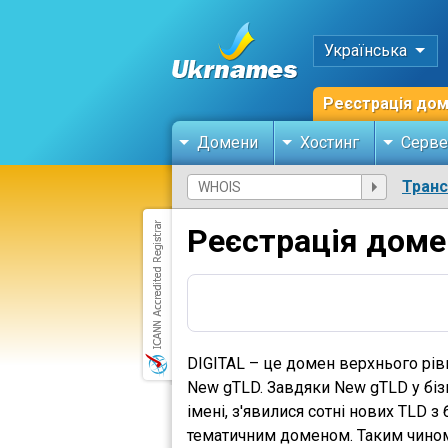
Українська
Реєстрація до
Домени
Хостинг
Серве
Тран
Реєстрація доме
DIGITAL – це домен верхнього рів
New gTLD. Завдяки New gTLD у біз
імені, з'явилися сотні нових TLD з
тематичним доменом. Таким чином,