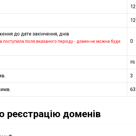
12
12
ення до дати закінчення, днів
0
 поступила після вказаного періоду - домен не можна буде
Ні
мв.
3
симв.
63
ро реєстрацію доменів