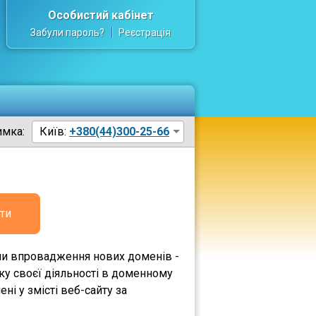
Особистий кабінет
Забули пароль?
Реєстрація
имка:
Київ:
+380(44)300-25-66
ти
ами впровадження нових доменів -
ку своєї діяльності в доменному
ні у змісті веб-сайту за