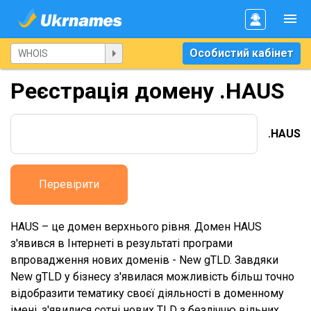
Особистий кабінет
Реєстрація домену .HAUS
.HAUS
Перевірити
HAUS – це домен верхнього рівня. Домен HAUS
з'явився в Інтернеті в результаті програми
впровадження нових доменів - New gTLD. Завдяки
New gTLD у бізнесу з'явилася можливість більш точно
відобразити тематику своєї діяльності в доменному
імені, з'явилися сотні нових TLD з безліччю вільних