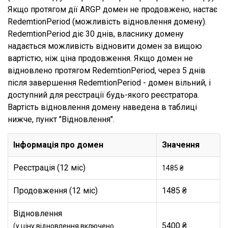
Якщо протягом дії ARGP домен не продовжено, настає
RedemtionPeriod (можливість відновлення домену).
RedemtionPeriod діє 30 днів, власнику домену
надається можливість відновити домен за вищою
вартістю, ніж ціна продовження. Якщо домен не
відновлено протягом RedemtionPeriod, через 5 днів
після завершення RedemtionPeriod - домен вільний, і
доступний для реєстрації будь-якого реєстратора.
Вартість відновлення домену наведена в таблиці
нижче, пункт "Відновлення".
Інформація про домен
Значення
Реєстрація (12 міс)
1485 ₴
Продовження (12 міс)
1485 ₴
Відновлення
5400 ₴
(у ціну відновлення включено