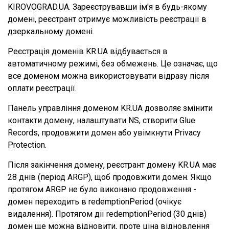
KIROVOGRAD.UA. Зареєструвавши ім'я в будь-якому
домені, реєстрант отримує можливість реєстрації в
дзеркальному домені.
Реєстрація доменів KR.UA відбувається в
автоматичному режимі, без обмежень. Це означає, що
все доменом можна використовувати відразу після
оплати реєстрації.
Панель управління доменом KR.UA дозволяє змінити
контакти домену, налаштувати NS, створити Glue
Records, продовжити домен або увімкнути Privacy
Protection.
Після закінчення домену, реєстрант домену KR.UA має
28 днів (період ARGP), щоб продовжити домен. Якщо
протягом ARGP не було виконано продовження -
домен переходить в redemptionPeriod (очікує
видалення). Протягом дії redemptionPeriod (30 днів)
домен ще можна відновити, проте ціна відновлення