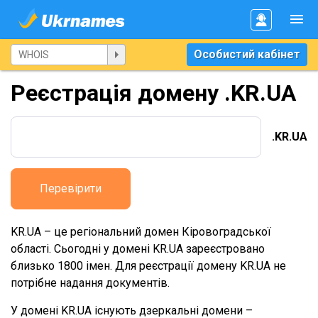
Особистий кабінет
Реєстрація домену .KR.UA
.KR.UA
Перевірити
KR.UA – це регіональний домен Кіровоградської
області. Сьогодні у домені KR.UA зареєстровано
близько 1800 імен. Для реєстрації домену KR.UA не
потрібне надання документів.
У домені KR.UA існують дзеркальні домени –