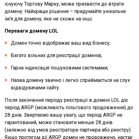
існуючу Торгову Марку, може призвести до втрати
домену. Найкраще рішення – придумайте унікальне
ім'я для домену, яке не схоже на інші.
Переваги домену LOL
Домен точно відображає ваш вид бізнесу;
Багато вільних для реєстрації доменів;
Гарна індексація пошуковими системами;
Назва домену звично і легко сприймається на слух
відвідувачами сайту.
Після закінчення періоду реєстрації в домені LOL діє
період ARGP (можливість пільгового продовження) до
28 днів. Звертаємо вашу увагу, що період ARGP не
гарантований, може становити менше 28 днів
(залежно від умов реєстратора-партнера або реєстру).
Якщо протягом дії ARGP домен не продовжено, настає