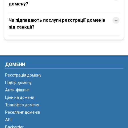
домену?
Чи підпадають послуги реєстрації доменів
під санкції?
ДОМЕНИ
Реєстрація домену
Підбір домену
Анти-фішинг
Ціни на домени
Трансфер домену
Реселлінг доменів
API
Backorder