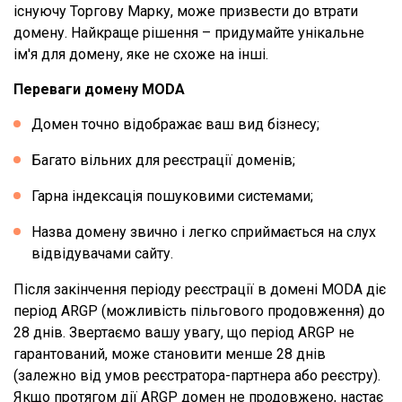
існуючу Торгову Марку, може призвести до втрати
домену. Найкраще рішення – придумайте унікальне
ім'я для домену, яке не схоже на інші.
Переваги домену MODA
Домен точно відображає ваш вид бізнесу;
Багато вільних для реєстрації доменів;
Гарна індексація пошуковими системами;
Назва домену звично і легко сприймається на слух
відвідувачами сайту.
Після закінчення періоду реєстрації в домені MODA діє
період ARGP (можливість пільгового продовження) до
28 днів. Звертаємо вашу увагу, що період ARGP не
гарантований, може становити менше 28 днів
(залежно від умов реєстратора-партнера або реєстру).
Якщо протягом дії ARGP домен не продовжено, настає