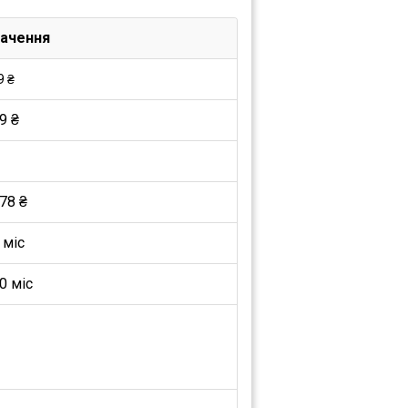
ачення
9 ₴
9 ₴
78 ₴
 міс
0 міс