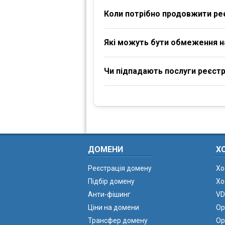
Коли потрібно продовжити ре
Які можуть бути обмеження 
Чи підпадають послуги реєстра
ДОМЕНИ
Х
Реєстрація домену
Хо
Підбір домену
Хо
Анти-фішинг
VD
Ціни на домени
Ор
Трансфер домену
Ор