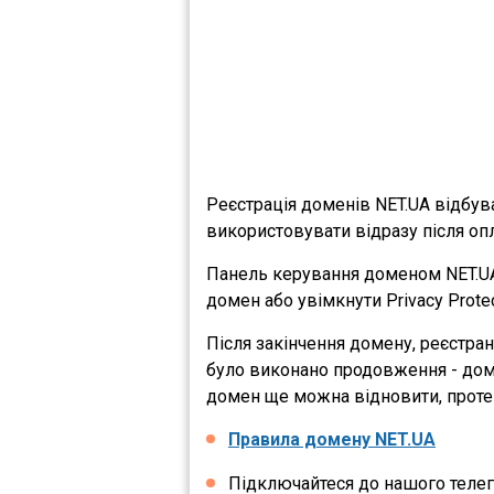
Реєстрація доменів NET.UA відбу
використовувати відразу після опл
Панель керування доменом NET.UA
домен або увімкнути Privacy Protec
Після закінчення домену, реєстра
було виконано продовження - домен
домен ще можна відновити, проте 
Правила домену NET.UA
Підключайтеся до нашого теле