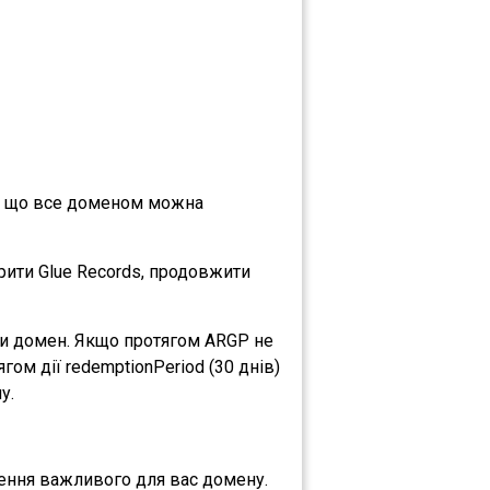
є, що все доменом можна
рити Glue Records, продовжити
ити домен. Якщо протягом ARGP не
ом дії redemptionPeriod (30 днів)
у.
ення важливого для вас домену.