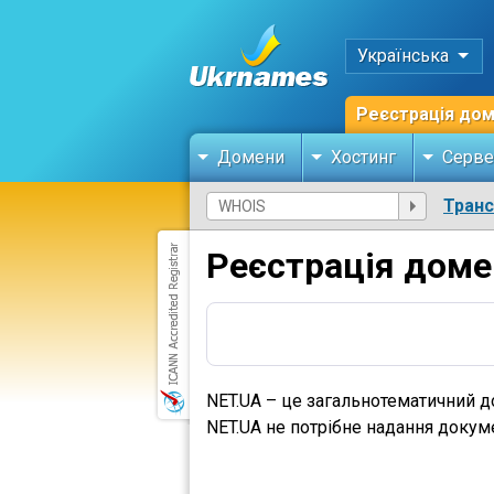
Українська
Реєстрація до
Домени
Хостинг
Серве
Тран
Реєстрація доме
NET.UA – це загальнотематичний д
NET.UA не потрібне надання докуме