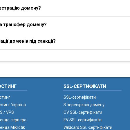
єстрацію домену?
на трансфер домену?
ції доменів під санкції?
ОСТИНГ
SSL-СЕРТИФІКАТИ
стинг
SSL-сертифікати
стинг Україна
З перевіркою домену
S / VPS
OV SSL-сертифікати
енда сервера
EV SSL-сертифікати
енда Mikrotik
Wildcard SSL-сертифікати