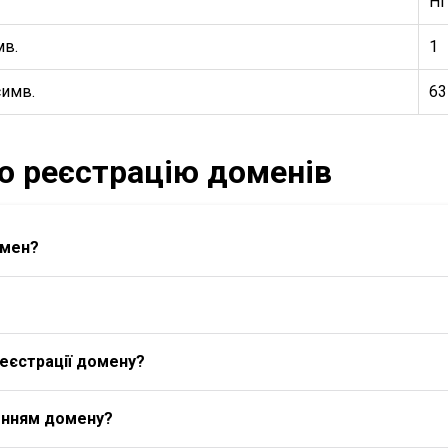
Ні
мв.
1
симв.
63
ро реєстрацію доменів
омен?
еєстрації домену?
енням домену?