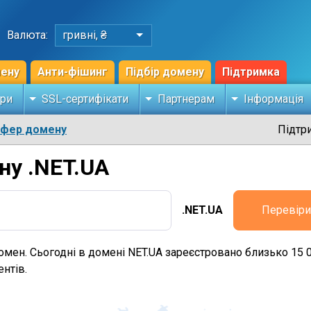
Валюта:
гривні, ₴
мену
Анти-фішинг
Підбір домену
Підтримка
ри
SSL-сертифікати
Партнерам
Інформація
сфер домену
Підтр
ну .NET.UA
.NET.UA
Перевіри
омен. Сьогодні в домені NET.UA зареєстровано близько 15 0
нтів.