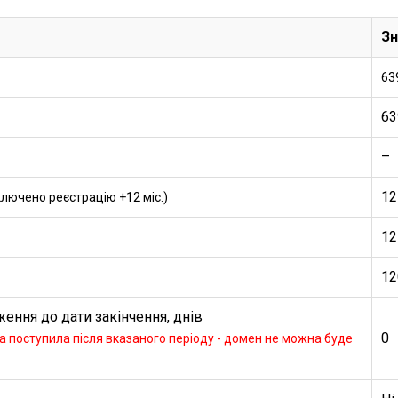
Зн
63
63
–
12
ключено реєстрацію +12 міс.)
12
12
ення до дати закінчення, днів
0
 поступила після вказаного періоду - домен не можна буде