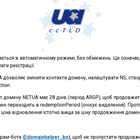
вається в автоматичному режимі, без обмежень. Це означа
ати реєстрації.
 дозволяє змінити контакти домену, налаштувати NS, ство
tion.
нт домену NET.UA має 28 днів (період ARGP), щоб продовж
 переходить в redemptionPeriod (очікує видалення). Протяг
ціна відновлення істотно вища за ціну продовження домен
грам-бота
@domainhelper_bot
, щоб не пропустити продовж