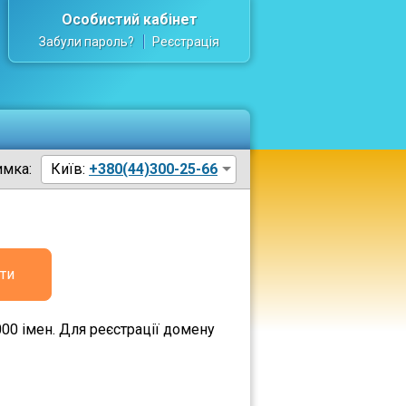
Особистий кабінет
Забули пароль?
Реєстрація
имка:
Київ:
+380(44)300-25-66
ти
00 імен. Для реєстрації домену