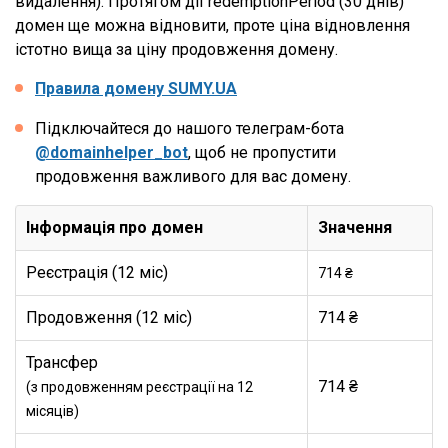
видалення). Протягом дії redemptionPeriod (30 днів)
домен ще можна відновити, проте ціна відновлення
істотно вища за ціну продовження домену.
Правила домену SUMY.UA
Підключайтеся до нашого телеграм-бота
@domainhelper_bot
, щоб не пропустити
продовження важливого для вас домену.
Інформація про домен
Значення
Реєстрація (12 міс)
714 ₴
Продовження (12 міс)
714 ₴
Трансфер
714 ₴
(з продовженням реєстрації на 12
місяців)