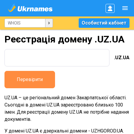
Особистий кабінет
Реєстрація домену .UZ.UA
.UZ.UA
Перевірити
UZ.UA – це регіональний домен Закарпатської області.
Сьогодні в домені UZ.UA зареєстровано близько 100
імен. Для реєстрації домену UZ.UA не потрібне надання
документів.
У домені UZ.UA є дзеркальні домени - UZHGOROD.UA.