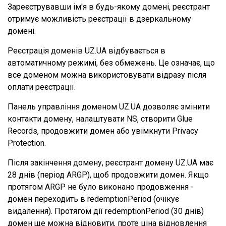
Зареєструвавши ім'я в будь-якому домені, реєстрант
отримує можливість реєстрації в дзеркальному
домені.
Реєстрація доменів UZ.UA відбувається в
автоматичному режимі, без обмежень. Це означає, що
все доменом можна використовувати відразу після
оплати реєстрації.
Панель управління доменом UZ.UA дозволяє змінити
контакти домену, налаштувати NS, створити Glue
Records, продовжити домен або увімкнути Privacy
Protection.
Після закінчення домену, реєстрант домену UZ.UA має
28 днів (період ARGP), щоб продовжити домен. Якщо
протягом ARGP не було виконано продовження -
домен переходить в redemptionPeriod (очікує
видалення). Протягом дії redemptionPeriod (30 днів)
домен ще можна відновити, проте ціна відновлення