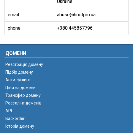
Ukraine
email
abuse@hostpro.ua
phone
+380.445857796
ДОМЕНИ
Реєстрація домену
Підбір домену
Анти-фішинг
Ціни на домени
Трансфер домену
Реселлінг доменів
API
Backorder
Історія домену