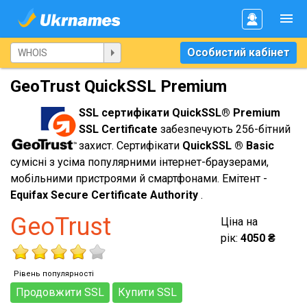
Особистий кабінет
GeoTrust QuickSSL Premium
SSL сертифікати QuickSSL® Premium
SSL Certificate
забезпечують 256-бітний
захист. Сертифікати
QuickSSL ® Basic
сумісні з усіма популярними інтернет-браузерами,
мобільними пристроями й смартфонами. Емітент -
Equifax Secure Certificate Authority
.
GeoTrust
Ціна на
рік:
4050 ₴
Рівень популярності
Продовжити SSL
Купити SSL