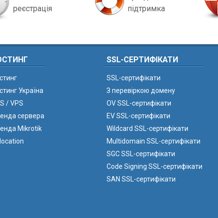
реєстрація
підтримка
ОСТИНГ
SSL-СЕРТИФІКАТИ
стинг
SSL-сертифікати
стинг Україна
З перевіркою домену
S / VPS
OV SSL-сертифікати
енда сервера
EV SSL-сертифікати
енда Mikrotik
Wildcard SSL-сертифікати
location
Multidomain SSL-сертифікати
SGC SSL-сертифікати
Code Signing SSL-сертифікати
SAN SSL-сертифікати