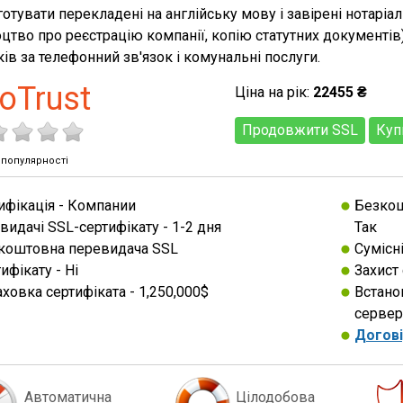
дготувати перекладені на англійську мову і завірені нотарі
оцтво про реєстрацію компанії, копію статутних документів
ків за телефонний зв'язок і комунальні послуги.
oTrust
Ціна на рік:
22455 ₴
Продовжити SSL
Куп
 популярності
ифікація - Компании
Безкошт
видачі SSL-сертифікату - 1-2 дня
Так
коштовна перевидача SSL
Сумісн
ифікату - Нi
Захист
ховка сертифіката - 1,250,000$
Встано
сервер
Догові
Автоматична
Цілодобова