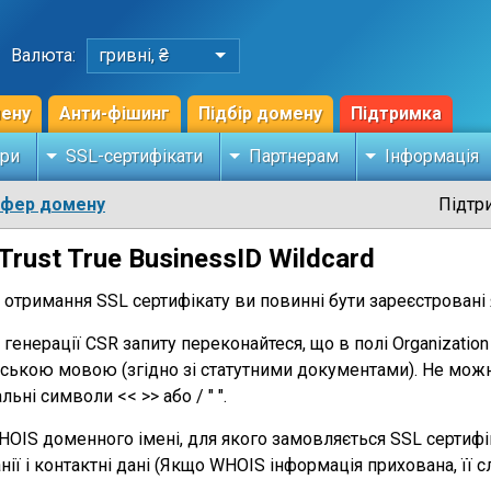
Валюта:
гривні, ₴
мену
Анти-фішинг
Підбір домену
Підтримка
ри
SSL-сертифікати
Партнерам
Інформація
сфер домену
Підтр
Trust True BusinessID Wildcard
я отримання SSL сертифікату ви повинні бути зареєстровані
и генерації CSR запиту переконайтеся, що в полі Organizatio
йською мовою (згідно зі статутними документами). Не мож
льні символи << >> або / " ".
WHOIS доменного імені, для якого замовляється SSL сертифі
ії і контактні дані (Якщо WHOIS інформація прихована, її сл