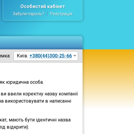
Особистий кабінет
Забули пароль?
Реєстрація
имка:
Київ:
+380(44)300-25-66
 як юридична особа.
n ви ввели коректну назву компанії
на використовувати в написанні
кат, мають бути ідентичні назва
ід відкрити).