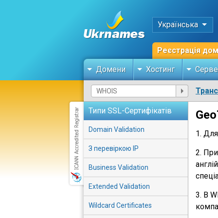
Українська
Реєстрація до
Домени
Хостинг
Серве
Тран
Типи SSL-Сертифікатів
Geo
Domain Validation
1. Дл
З перевіркою IP
2. Пр
англі
Business Validation
спеціа
Extended Validation
3. В 
Wildcard Certificates
компан