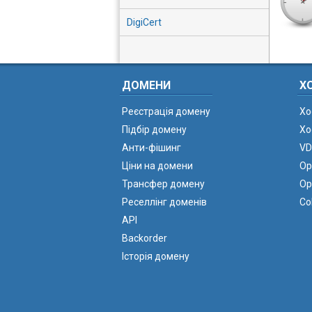
DigiCert
ДОМЕНИ
Х
Реєстрація домену
Хо
Підбір домену
Хо
Анти-фішинг
VD
Ціни на домени
Ор
Трансфер домену
Ор
Реселлінг доменів
Co
API
Backorder
Історія домену