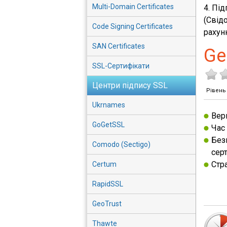
Multi-Domain Certificates
4. Пі
(Свід
Code Signing Certificates
рахун
SAN Certificates
Ge
SSL-Сертифікати
Центри підпису SSL
Рівень
Ukrnames
Вер
GoGetSSL
Час 
Без
Comodo (Sectigo)
серт
Стра
Certum
RapidSSL
GeoTrust
Thawte