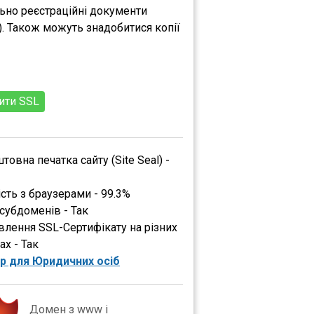
ально реєстраційні документи
). Також можуть знадобитися копії
ити SSL
овна печатка сайту (Site Seal) -
ість з браузерами - 99.3%
 субдоменів - Так
влення SSL-Сертифікату на різних
ах - Так
р для Юридичних осіб
Домен з www і