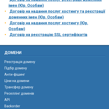
імен (Юр. Особам)
Договір на надання послуг хостингу та реєстрації
доменних імен (Юр. Особам)
Договір на надання послуг хостингу (Юр.
Особам)
Договір на реєстрацію SSL сертифікатів
ДОМЕНИ
Реєстрація домену
Підбір домену
Анти-фішинг
Ціни на домени
Трансфер домену
Реселлінг доменів
API
Backorder