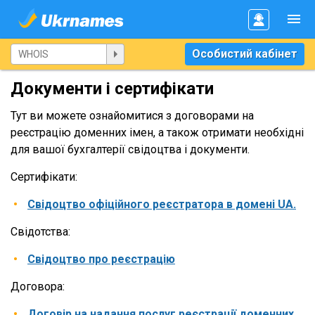
Особистий кабінет
Документи і сертифікати
Тут ви можете ознайомитися з договорами на
реєстрацію доменних імен, а також отримати необхідні
для вашої бухгалтерії свідоцтва і документи.
Сертифікати:
Свідоцтво офіційного реєстратора в домені UA.
Свідотства:
Свідоцтво про реєстрацію
Договора:
Договір на надання послуг реєстрації доменних