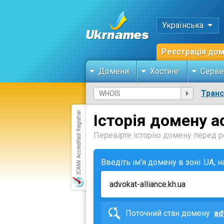
Українська
Реєстрація до
Домени
Хостинг
Серве
Тран
Історія домену ad
Перевірте історію домену перед ре
Введіть ім'я домену в зоні .UA, 
Поточний стан домену
ad