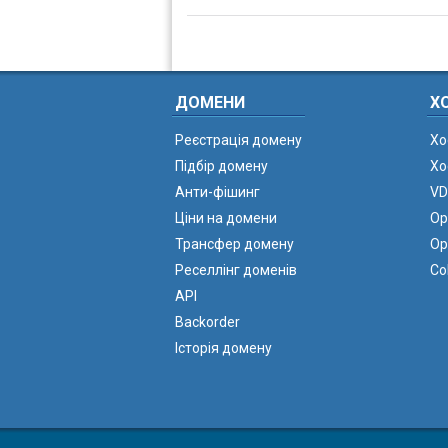
ДОМЕНИ
Х
Реєстрація домену
Хо
Підбір домену
Хо
Анти-фішинг
VD
Ціни на домени
Ор
Трансфер домену
Ор
Реселлінг доменів
Co
API
Backorder
Історія домену