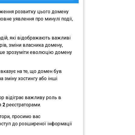
еження розвитку цього домену
овне уявлення про минулі події,
дій, які відображають важливі
орів, зміни власника домену,
либше зрозуміти еволюцію домену
 вказує на те, що домен був
а зміну хостингу або інші
тор відіграє важливу роль в
ся
2
реєстраторами.
атори, просимо вас
оступ до розширеної інформації