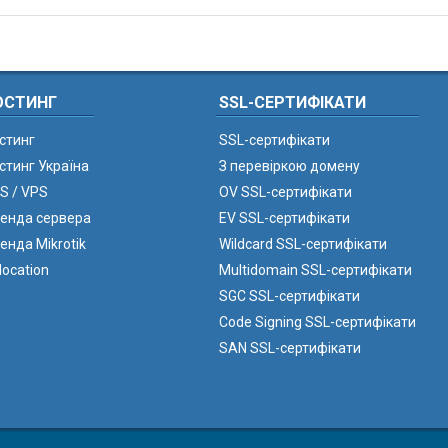
ОСТИНГ
SSL-СЕРТИФІКАТИ
стинг
SSL-сертифікати
стинг Україна
З перевіркою домену
S / VPS
OV SSL-сертифікати
енда сервера
EV SSL-сертифікати
енда Mikrotik
Wildcard SSL-сертифікати
location
Multidomain SSL-сертифікати
SGC SSL-сертифікати
Code Signing SSL-сертифікати
SAN SSL-сертифікати