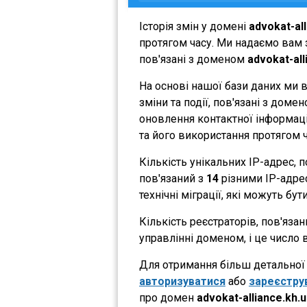
Історія змін у домені
advokat-all
протягом часу. Ми надаємо вам з
пов'язані з доменом
advokat-all
На основі нашої бази даних ми 
зміни та події, пов'язані з дом
оновлення контактної інформації
та його використання протягом ч
Кількість унікальних IP-адрес,
пов'язаний з
14
різними IP-адрес
технічні міграції, які можуть бут
Кількість реєстраторів, пов'яза
управлінні доменом, і це число 
Для отримання більш детальної і
авторизуватися
або
зареєстру
про домен
advokat-alliance.kh.