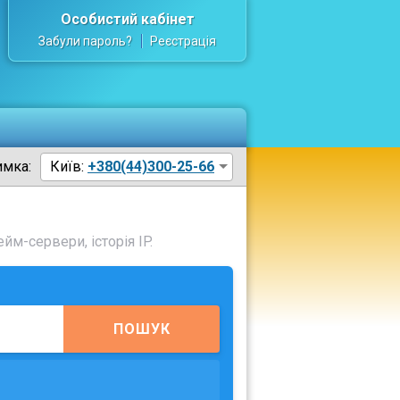
Особистий кабінет
Забули пароль?
Реєстрація
имка:
Київ:
+380(44)300-25-66
йм-сервери, історія IP.
ПОШУК