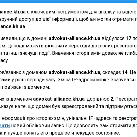
iance.kh.ua
є ключовим інструментом для аналізу та відст
ручний доступ до цієї інформації, щоб ви могли отримати п
iance.kh.ua
.
виявили, що в домені
advokat-alliance.kh.ua
відбулося
17
по
еном. Ці події можуть включати переходи до різних реєстрат
 та інші значущі події. Вивчення історії змін дозволяє г
асу.
 пов'язаних з доменом
advokat-alliance.kh.ua
, складає
14
. Це
ами у різні періоди часу. Зміна IP-адреси може вказувати н
и пов'язані з доменом.
них із доменом
advokat-alliance.kh.ua
, дорівнює
2
. Реєстра
вказує на те, що домен був зареєстрований та підтримуєть
нформації про історію змін, унікальні IP-адреси та реєстр
вати
новий обліковий запис. Це дозволить вам отримати д
ua
и лучше понять его прошлое и текущее состояние.