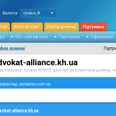
Валюта:
гривні, ₴
мену
Анти-фішинг
Підбір домену
Підтримка
ри
SSL-сертифікати
Партнерам
Інформація
сфер домену
Підтр
vokat-alliance.kh.ua
єстрацією! Історія WHOIS, дані про реєстраторів домену, не
наприклад: ukrnames.com.ua
vokat-alliance.kh.ua