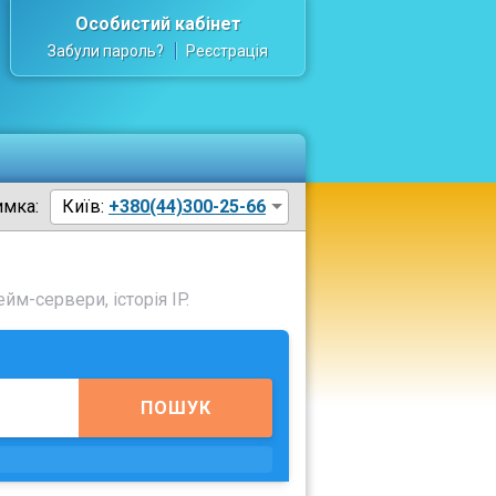
Особистий кабінет
Забули пароль?
Реєстрація
имка:
Київ:
+380(44)300-25-66
йм-сервери, історія IP.
ПОШУК