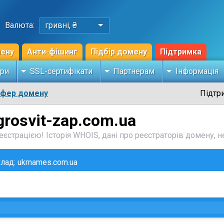
Валюта:
гривні, ₴
мену
Анти-фішинг
Підбір домену
Підтримка
ри
SSL-сертифікати
Партнерам
Інформація
сфер домену
Підтр
grosvit-zap.com.ua
єстрацією! Історія WHOIS, дані про реєстраторів домену, не
клад: ukrnames.com.ua