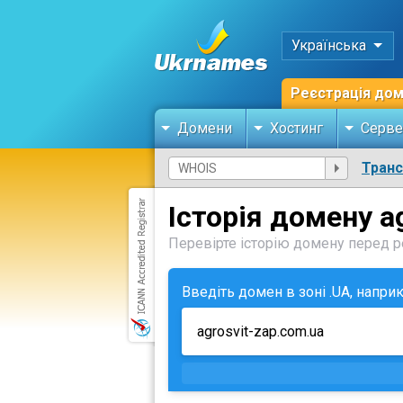
Українська
Реєстрація до
Домени
Хостинг
Серве
Тран
Історія домену a
Перевірте історію домену перед ре
Введіть домен в зоні .UA, напри