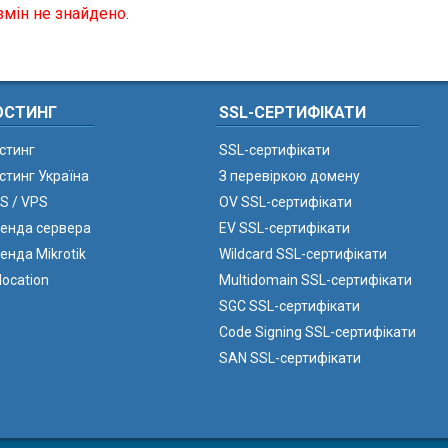
змін не знайдено.
ОСТИНГ
SSL-СЕРТИФІКАТИ
стинг
SSL-сертифікати
стинг Україна
З перевіркою домену
S / VPS
OV SSL-сертифікати
енда сервера
EV SSL-сертифікати
енда Mikrotik
Wildcard SSL-сертифікати
location
Multidomain SSL-сертифікати
SGC SSL-сертифікати
Code Signing SSL-сертифікати
SAN SSL-сертифікати