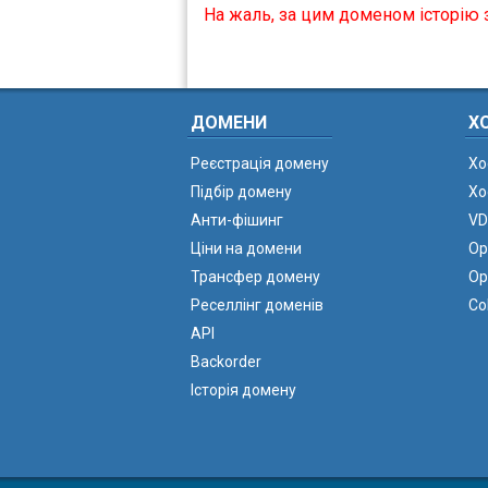
На жаль, за цим доменом історію 
ДОМЕНИ
Х
Реєстрація домену
Хо
Підбір домену
Хо
Анти-фішинг
VD
Ціни на домени
Ор
Трансфер домену
Ор
Реселлінг доменів
Co
API
Backorder
Історія домену