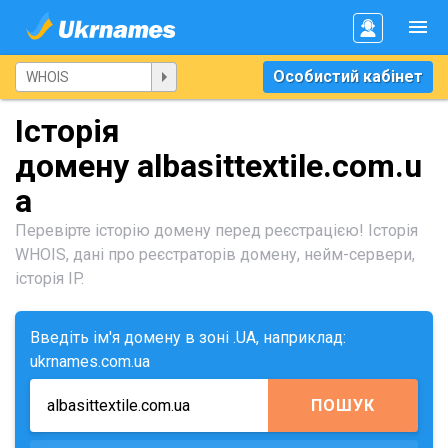
Особистий кабінет
Історія
домену albasittextile.com.u
a
Перевірте історію домену перед реєстрацією! Історія
WHOIS, дані про реєстраторів домену, нейм-сервери,
історія IP.
Введіть ім'я домену в зоні .UA, наприклад:
ukrnames.com.ua
ПОШУК