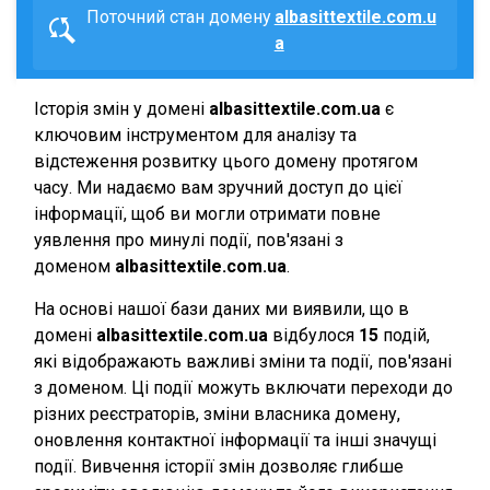
Поточний стан домену
albasittextile.com.u
a
Історія змін у домені
albasittextile.com.ua
є
ключовим інструментом для аналізу та
відстеження розвитку цього домену протягом
часу. Ми надаємо вам зручний доступ до цієї
інформації, щоб ви могли отримати повне
уявлення про минулі події, пов'язані з
доменом
albasittextile.com.ua
.
На основі нашої бази даних ми виявили, що в
домені
albasittextile.com.ua
відбулося
15
подій,
які відображають важливі зміни та події, пов'язані
з доменом. Ці події можуть включати переходи до
різних реєстраторів, зміни власника домену,
оновлення контактної інформації та інші значущі
події. Вивчення історії змін дозволяє глибше