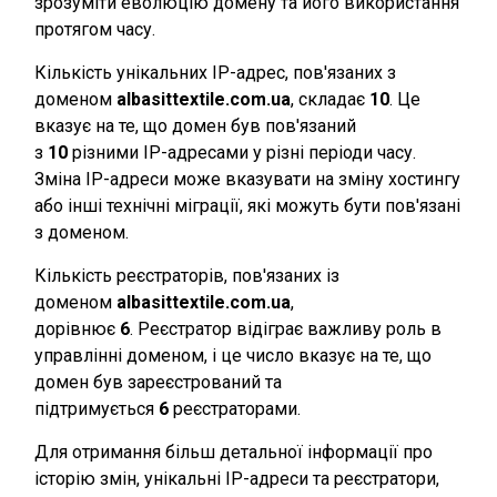
зрозуміти еволюцію домену та його використання
протягом часу.
Кількість унікальних IP-адрес, пов'язаних з
доменом
albasittextile.com.ua
, складає
10
. Це
вказує на те, що домен був пов'язаний
з
10
різними IP-адресами у різні періоди часу.
Зміна IP-адреси може вказувати на зміну хостингу
або інші технічні міграції, які можуть бути пов'язані
з доменом.
Кількість реєстраторів, пов'язаних із
доменом
albasittextile.com.ua
,
дорівнює
6
. Реєстратор відіграє важливу роль в
управлінні доменом, і це число вказує на те, що
домен був зареєстрований та
підтримується
6
реєстраторами.
Для отримання більш детальної інформації про
історію змін, унікальні IP-адреси та реєстратори,