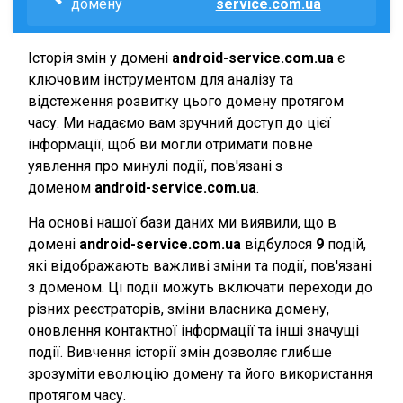
домену
service.com.ua
Історія змін у домені
android-service.com.ua
є
ключовим інструментом для аналізу та
відстеження розвитку цього домену протягом
часу. Ми надаємо вам зручний доступ до цієї
інформації, щоб ви могли отримати повне
уявлення про минулі події, пов'язані з
доменом
android-service.com.ua
.
На основі нашої бази даних ми виявили, що в
домені
android-service.com.ua
відбулося
9
подій,
які відображають важливі зміни та події, пов'язані
з доменом. Ці події можуть включати переходи до
різних реєстраторів, зміни власника домену,
оновлення контактної інформації та інші значущі
події. Вивчення історії змін дозволяє глибше
зрозуміти еволюцію домену та його використання
протягом часу.