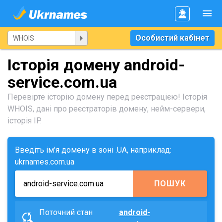
Особистий кабінет
Історія домену android-
service.com.ua
Перевірте історію домену перед реєстрацією! Історія
WHOIS, дані про реєстраторів домену, нейм-сервери,
історія IP.
Введіть ім'я домену в зоні .UA, наприклад:
ukrnames.com.ua
ПОШУК
Поточний стан
android-