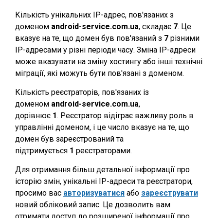
Кількість унікальних IP-адрес, пов'язаних з
доменом
android-service.com.ua
, складає
7
. Це
вказує на те, що домен був пов'язаний з
7
різними
IP-адресами у різні періоди часу. Зміна IP-адреси
може вказувати на зміну хостингу або інші технічні
міграції, які можуть бути пов'язані з доменом.
Кількість реєстраторів, пов'язаних із
доменом
android-service.com.ua
,
дорівнює
1
. Реєстратор відіграє важливу роль в
управлінні доменом, і це число вказує на те, що
домен був зареєстрований та
підтримується
1
реєстраторами.
Для отримання більш детальної інформації про
історію змін, унікальні IP-адреси та реєстратори,
просимо вас
авторизуватися
або
зареєструвати
новий обліковий запис. Це дозволить вам
отримати доступ до розширеної інформації про