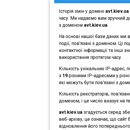
Історія змін у домені
avt.kiev.ua
часу. Ми надаємо вам зручний до
з доменом
avt.kiev.ua
.
На основі нашої бази даних ми 
події, пов'язані з доменом. Ці 
контактної інформації та інші з
використання протягом часу.
Кількість унікальних IP-адрес,
з
19
різними IP-адресами у різні 
які можуть бути пов'язані з дом
Кількість реєстраторів, пов'яза
доменом, і це число вказує на 
avt.kiev.ua
згадується серед збе
веб-архіву, це означає, що сайт
відновлення його попереднього 