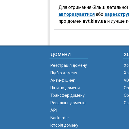
Для отримання більш детальної і
авторизуватися
або
зареєстру
про домен
avt.kiev.ua
и лучше п
ДОМЕНИ
Х
Реєстрація домену
Хо
Підбір домену
Хо
Анти-фішинг
VD
Ціни на домени
Ор
Трансфер домену
Ор
Реселлінг доменів
Co
API
Backorder
Історія домену