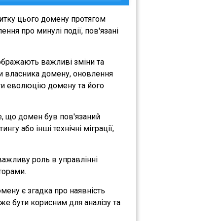
витку цього домену протягом
ння про минулі події, пов'язані
дображають важливі зміни та
іни власника домену, оновлення
міти еволюцію домену та його
те, що домен був пов'язаний
нгу або інші технічні міграції,
 важливу роль в управлінні
торами.
домену є згадка про наявність
же бути корисним для аналізу та