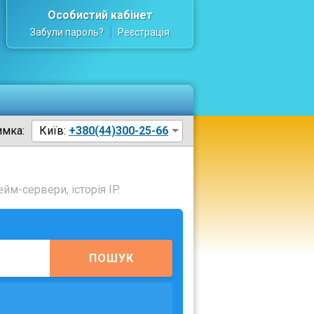
Особистий кабінет
Забули пароль?
Реєстрація
имка:
Київ:
+380(44)300-25-66
йм-сервери, історія IP.
ПОШУК