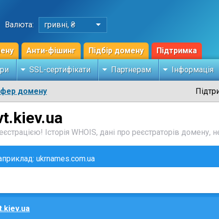
Валюта:
гривні, ₴
мену
Анти-фішинг
Підбір домену
Підтримка
ри
SSL-сертифікати
Партнерам
Інформація
сфер домену
Підтр
t.kiev.ua
єстрацією! Історія WHOIS, дані про реєстраторів домену, не
наприклад: ukrnames.com.ua
t.kiev.ua