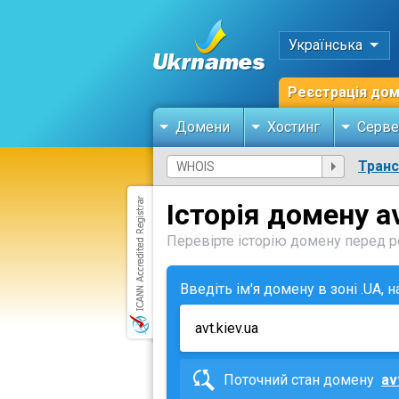
Українська
Реєстрація до
Домени
Хостинг
Серве
Тран
Історія домену av
Перевірте історію домену перед ре
Введіть ім'я домену в зоні .UA, 
Поточний стан домену
av