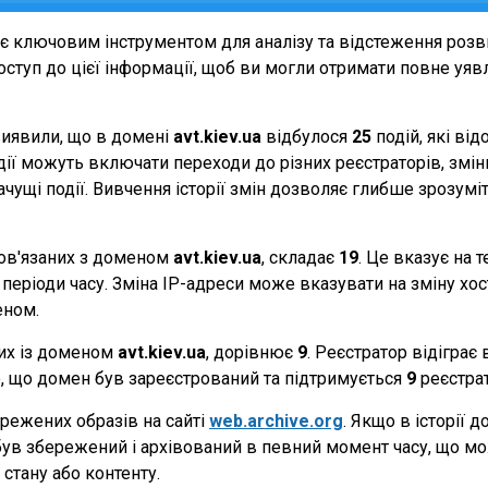
є ключовим інструментом для аналізу та відстеження роз
ступ до цієї інформації, щоб ви могли отримати повне уявле
виявили, що в домені
avt.kiev.ua
відбулося
25
подій, які ві
події можуть включати переходи до різних реєстраторів, зм
начущі події. Вивчення історії змін дозволяє глибше зрозу
 пов'язаних з доменом
avt.kiev.ua
, складає
19
. Це вказує на 
періоди часу. Зміна IP-адреси може вказувати на зміну хости
еном.
них із доменом
avt.kiev.ua
, дорівнює
9
. Реєстратор відіграє
те, що домен був зареєстрований та підтримується
9
реєстра
режених образів на сайті
web.archive.org
. Якщо в історії 
 був збережений і архівований в певний момент часу, що мо
стану або контенту.