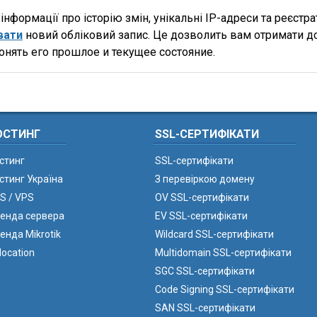
нформації про історію змін, унікальні IP-адреси та реєстр
вати
новий обліковий запис. Це дозволить вам отримати д
онять его прошлое и текущее состояние.
ОСТИНГ
SSL-СЕРТИФІКАТИ
стинг
SSL-сертифікати
стинг Україна
З перевіркою домену
S / VPS
OV SSL-сертифікати
енда сервера
EV SSL-сертифікати
енда Mikrotik
Wildcard SSL-сертифікати
location
Multidomain SSL-сертифікати
SGC SSL-сертифікати
Code Signing SSL-сертифікати
SAN SSL-сертифікати