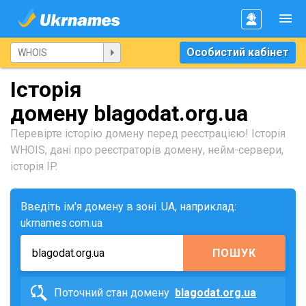
Особистий кабінет
Історія
домену blagodat.org.ua
Перевірте історію домену перед реєстрацією! Історія
WHOIS, дані про реєстраторів домену, нейм-сервери,
історія IP.
Введіть ім'я домену в зоні .UA, наприклад:
ukrnames.com.ua
ПОШУК
Поточний стан домену
blagodat.org.ua