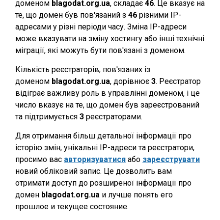
доменом
blagodat.org.ua
, складає
46
. Це вказує на
те, що домен був пов'язаний з
46
різними IP-
адресами у різні періоди часу. Зміна IP-адреси
може вказувати на зміну хостингу або інші технічні
міграції, які можуть бути пов'язані з доменом.
Кількість реєстраторів, пов'язаних із
доменом
blagodat.org.ua
, дорівнює
3
. Реєстратор
відіграє важливу роль в управлінні доменом, і це
число вказує на те, що домен був зареєстрований
та підтримується
3
реєстраторами.
Для отримання більш детальної інформації про
історію змін, унікальні IP-адреси та реєстратори,
просимо вас
авторизуватися
або
зареєструвати
новий обліковий запис. Це дозволить вам
отримати доступ до розширеної інформації про
домен
blagodat.org.ua
и лучше понять его
прошлое и текущее состояние.