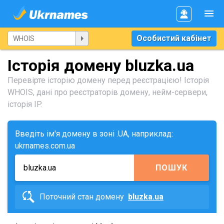
Особистий кабінет
Історія домену bluzka.ua
Перевірте історію домену перед реєстрацією! Історія
WHOIS, дані про реєстраторів домену, нейм-сервери,
історія IP.
Введіть ім'я домену в зоні .UA, наприклад:
ukrnames.com.ua
ПОШУК
Поточний стан домену
bluzka.ua