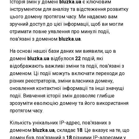
Історія змін у домені
bluzka.ua
є ключовим
інструментом для аналізу та відстеження розвитку
цього домену протягом часу. Ми надаємо вам
зручний доступ до цієї інформації, щоб ви могли
отримати повне уявлення про минулі події,
пов'язані з доменом
bluzka.ua
.
На основі нашої бази даних ми виявили, що в
домені
bluzka.ua
відбулося
22
подій, які
відображають важливі зміни та події, пов'язані з
доменом. Ці події можуть включати переходи до
різних реєстраторів, зміни власника домену,
оновлення контактної інформації та інші значущі
події. Вивчення історії змін дозволяє глибше
зрозуміти еволюцію домену та його використання
протягом часу.
Кількість унікальних IP-адрес, пов'язаних з
доменом
bluzka.ua
, складає
18
. Це вказує на те, що
домен був пов'язаний з
18
різними IP-адресами у