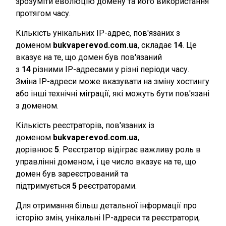
зрозуміти еволюцію домену та його використання
протягом часу.
Кількість унікальних IP-адрес, пов'язаних з
доменом
bukvaperevod.com.ua
, складає
14
. Це
вказує на те, що домен був пов'язаний
з
14
різними IP-адресами у різні періоди часу.
Зміна IP-адреси може вказувати на зміну хостингу
або інші технічні міграції, які можуть бути пов'язані
з доменом.
Кількість реєстраторів, пов'язаних із
доменом
bukvaperevod.com.ua
,
дорівнює
5
. Реєстратор відіграє важливу роль в
управлінні доменом, і це число вказує на те, що
домен був зареєстрований та
підтримується
5
реєстраторами.
Для отримання більш детальної інформації про
історію змін, унікальні IP-адреси та реєстратори,