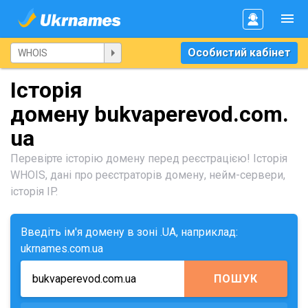
Особистий кабінет
Історія
домену bukvaperevod.com.
ua
Перевірте історію домену перед реєстрацією! Історія
WHOIS, дані про реєстраторів домену, нейм-сервери,
історія IP.
Введіть ім'я домену в зоні .UA, наприклад:
ukrnames.com.ua
ПОШУК