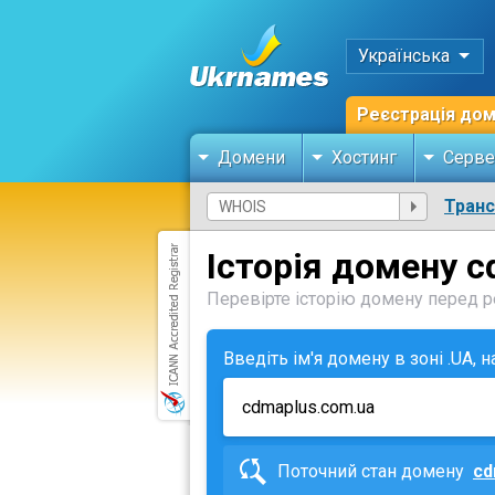
Українська
Реєстрація до
Домени
Хостинг
Серве
Тран
Історія домену 
Перевірте історію домену перед ре
Введіть ім'я домену в зоні .UA, 
Поточний стан домену
cd