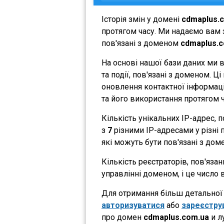
Історія змін у домені
cdmaplus.
протягом часу. Ми надаємо вам з
пов'язані з доменом
cdmaplus.
На основі нашої бази даних ми 
та події, пов'язані з доменом. 
оновлення контактної інформації
та його використання протягом ч
Кількість унікальних IP-адрес,
з
7
різними IP-адресами у різні п
які можуть бути пов'язані з дом
Кількість реєстраторів, пов'яза
управлінні доменом, і це число 
Для отримання більш детальної і
авторизуватися
або
зареєстру
про домен
cdmaplus.com.ua
и л