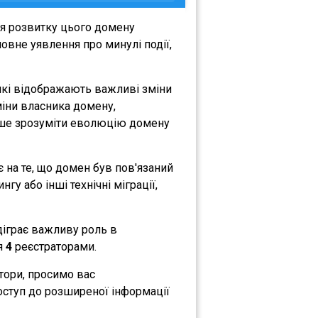
ня розвитку цього домену
овне уявлення про минулі події,
які відображають важливі зміни
зміни власника домену,
либше зрозуміти еволюцію домену
є на те, що домен був пов'язаний
гу або інші технічні міграції,
ідіграє важливу роль в
ся
4
реєстраторами.
атори, просимо вас
оступ до розширеної інформації