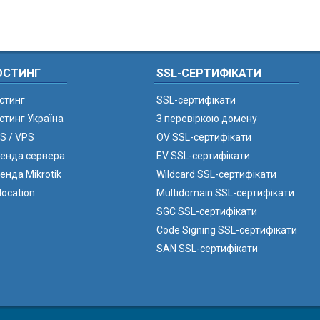
ОСТИНГ
SSL-СЕРТИФІКАТИ
стинг
SSL-сертифікати
стинг Україна
З перевіркою домену
S / VPS
OV SSL-сертифікати
енда сервера
EV SSL-сертифікати
енда Mikrotik
Wildcard SSL-сертифікати
location
Multidomain SSL-сертифікати
SGC SSL-сертифікати
Code Signing SSL-сертифікати
SAN SSL-сертифікати