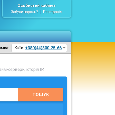
Особистий кабінет
Забули пароль?
Реєстрація
имка:
Київ:
+380(44)300-25-66
йм-сервери, історія IP.
ПОШУК