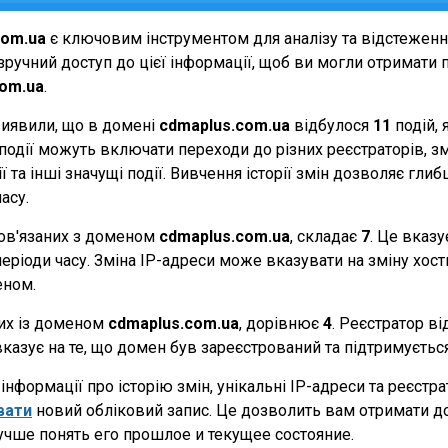
com.ua
є ключовим інструментом для аналізу та відстежен
ручний доступ до цієї інформації, щоб ви могли отримати п
com.ua
.
виявили, що в домені
cdmaplus.com.ua
відбулося
11
подій, 
Ці події можуть включати переходи до різних реєстраторів, 
 та інші значущі події. Вивчення історії змін дозволяє г
асу.
 пов'язаних з доменом
cdmaplus.com.ua
, складає
7
. Це вказу
еріоди часу. Зміна IP-адреси може вказувати на зміну хостин
еном.
них із доменом
cdmaplus.com.ua
, дорівнює
4
. Реєстратор в
вказує на те, що домен був зареєстрований та підтримуєть
нформації про історію змін, унікальні IP-адреси та реєстр
вати
новий обліковий запис. Це дозволить вам отримати д
учше понять его прошлое и текущее состояние.