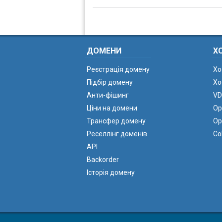
ДОМЕНИ
Х
Реєстрація домену
Хо
Підбір домену
Хо
Анти-фішинг
VD
Ціни на домени
Ор
Трансфер домену
Ор
Реселлінг доменів
Co
API
Backorder
Історія домену