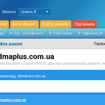
Валюта:
гривні, ₴
мену
Анти-фішинг
Підбір домену
Підтримка
ри
SSL-сертифікати
Партнерам
Інформація
сфер домену
Підтр
cdmaplus.com.ua
єстрацією! Історія WHOIS, дані про реєстраторів домену, не
наприклад: ukrnames.com.ua
maplus.com.ua